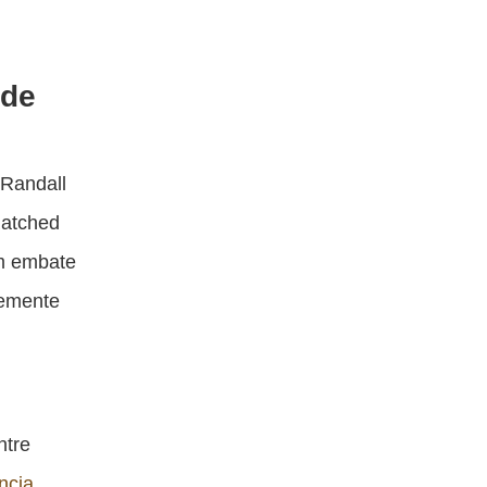
 de
 Randall
Ratched
um embate
semente
ntre
ência