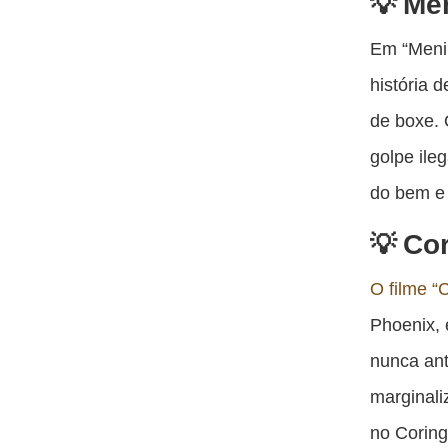
Men
Em “Menin
história 
de boxe. 
golpe ile
do bem e
Cor
O filme “
Phoenix, 
nunca ant
marginali
no Coring