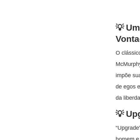
Um 
Vont
O clássic
McMurphy 
impõe su
de egos e
da liberd
Upg
“Upgrade”
homem e 