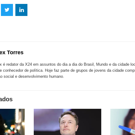
lhe
Compartilhe
Compartilhe
mpartilhe
esta
esta
ta
ão
publicação
publicação
blicação
com
com
m
ex Torres
k
Twitter
LinkedIn
ssenger
x é redator da X24 em assuntos do dia a dia do Brasil, Mundo e da cidade l
te conhecedor de política. Hoje faz parte de grupos de jovens da cidade com
o social e desenvolvimento humano.
nados