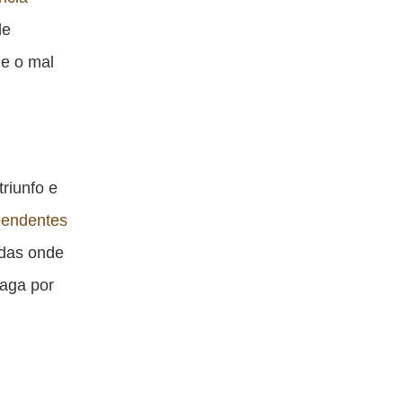
de
 e o mal
riunfo e
eendentes
adas onde
paga por