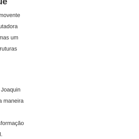
ue
omovente
utadora
, mas um
ruturas
r Joaquin
ma maneira
nsformação
l.