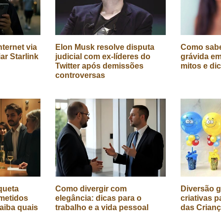
ternet via
Elon Musk resolve disputa
Como sabe
iar Starlink
judicial com ex-líderes do
grávida em
Twitter após demissões
mitos e di
controversas
queta
Como divergir com
Diversão g
metidos
elegância: dicas para o
criativas p
aiba quais
trabalho e a vida pessoal
das Crian