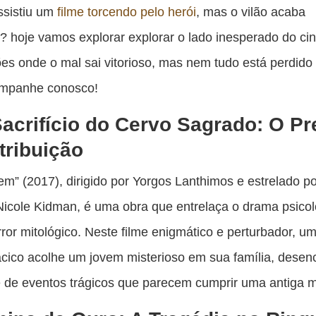
es
ssistiu um
filme torcendo pelo herói
, mas o vilão acaba
pu
 hoje vamos explorar explorar o lado inesperado do c
c
es onde o mal sai vitorioso, mas nem tudo está perdido
F
mpanhe conosco!
acrifício do Cervo Sagrado: O P
tribuição
m” (2017), dirigido por Yorgos Lanthimos e estrelado po
 Nicole Kidman, é uma obra que entrelaça o drama psico
ror mitológico. Neste filme enigmático e perturbador, um
ácico acolhe um jovem misterioso em sua família, dese
 de eventos trágicos que parecem cumprir uma antiga m