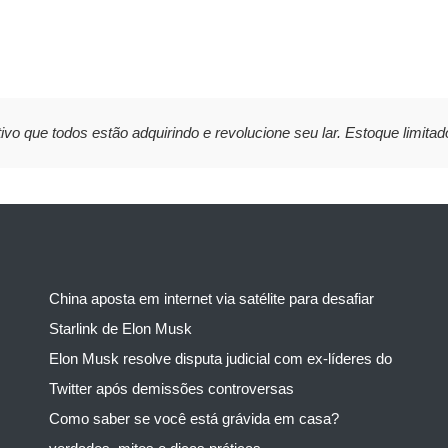
ivo que todos estão adquirindo e revolucione seu lar. Estoque limitad
China aposta em internet via satélite para desafiar
Starlink de Elon Musk
Elon Musk resolve disputa judicial com ex-líderes do
Twitter após demissões controversas
Como saber se você está grávida em casa?