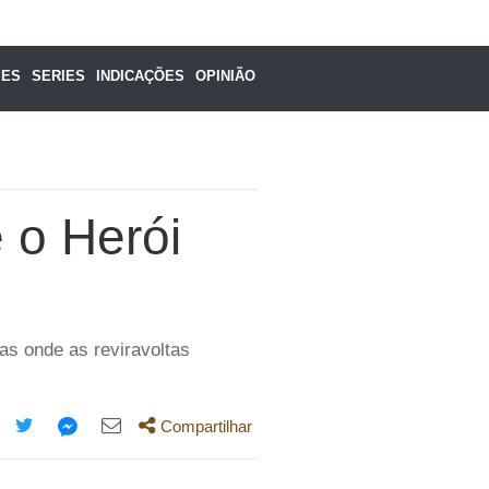
MES
SERIES
INDICAÇÕES
OPINIÃO
 o Herói
as onde as reviravoltas
Compartilhar
mpartilhe
Compartilhe
Compartilhe
Compartilhe