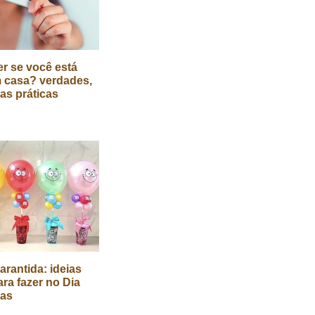
r se você está
 casa? verdades,
cas práticas
arantida: ideias
ara fazer no Dia
ças