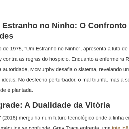
Estranho no Ninho: O Confronto
ades
o de 1975, “Um Estranho no Ninho”, apresenta a luta de
contra as regras do hospício. Enquanto a enfermeira 
a autoridade, McMurphy desafia o sistema, revelando 
 ideais. No desfecho perturbador, o mal triunfa, mas a 
ade é plantada.
rade: A Dualidade da Vitória
 (2018) mergulha num futuro tecnológico onde a linha e
máquina se confunde. Gray Trace enfrenta uma
intelig