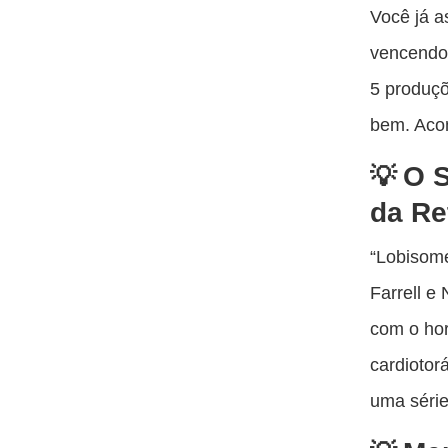
Você já a
vencendo?
5 produçõ
bem. Aco
O S
da Re
“Lobisome
Farrell e
com o hor
cardiotor
uma série