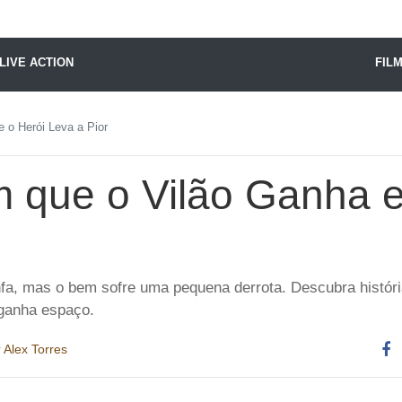
X24 Notícias
LIVE ACTION
FIL
 o Herói Leva a Pior
m que o Vilão Ganha e
nfa, mas o bem sofre uma pequena derrota. Descubra históri
ganha espaço.
r
Alex Torres
Co