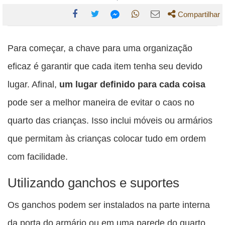
Compartilhar
Compartilhe
Compartilhe
Compartilhe
Compartilhe
Compartilhe
esta
esta
esta
esta
Para começar, a chave para uma organização
esta
publicação
publicação
publicação
publicação
publicação
eficaz é garantir que cada item tenha seu devido
com
com
com
com
com
lugar. Afinal,
um lugar definido para cada coisa
Facebook
Twitter
WhatsApp
Email
Messenger
pode ser a melhor maneira de evitar o caos no
quarto das crianças. Isso inclui móveis ou armários
que permitam às crianças colocar tudo em ordem
com facilidade.
Utilizando ganchos e suportes
Os ganchos podem ser instalados na parte interna
da porta do armário ou em uma parede do quarto,