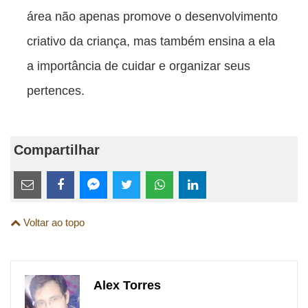
área não apenas promove o desenvolvimento
criativo da criança, mas também ensina a ela
a importância de cuidar e organizar seus
pertences.
Compartilhar
Estes
links
Compartilhe
Compartilhe
Compartilhe
Compartilhe
Compartilhe
Compartilhe
são
Voltar ao topo
esta
esta
esta
esta
esta
esta
para
publicação
publicação
publicação
publicação
publicação
publicação
links
com
com
com
com
com
com
de
Alex Torres
Email
Facebook
Twitter
WhatsApp
LinkedIn
Messenger
sites