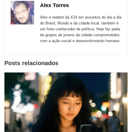
de
Alex Torres
Email
Facebook
Twitter
WhatsApp
LinkedIn
Messenger
sites
Alex é redator da X24 em assuntos do dia a dia
externos
do Brasil, Mundo e da cidade local, também é
um forte conhecedor de política. Hoje faz parte
de
de grupos de jovens da cidade comprometidos
redes
com a ação social e desenvolvimento humano.
sociais
Posts relacionados