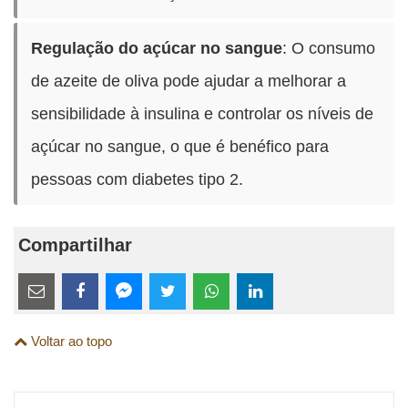
Regulação do açúcar no sangue
: O consumo
de azeite de oliva pode ajudar a melhorar a
sensibilidade à insulina e controlar os níveis de
açúcar no sangue, o que é benéfico para
pessoas com diabetes tipo 2.
Compartilhar
Estes
links
Compartilhe
Compartilhe
Compartilhe
Compartilhe
Compartilhe
Compartilhe
são
Voltar ao topo
esta
esta
esta
esta
esta
esta
para
publicação
publicação
publicação
publicação
publicação
publicação
links
com
com
com
com
com
com