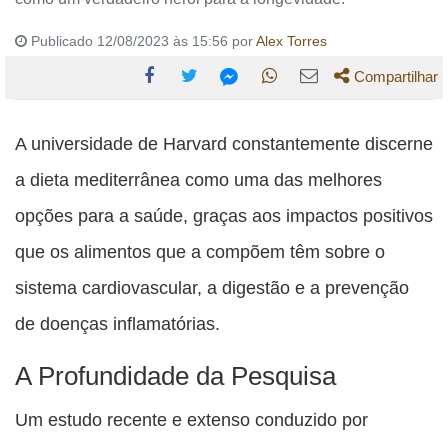
Publicado 12/08/2023 às 15:56 por
Alex Torres
Compartilhar
Compartilhe
Compartilhe
Compartilhe
Compartilhe
Compartilhe
esta
esta
esta
esta
A universidade de Harvard constantemente discerne
esta
publicação
publicação
publicação
publicação
publicação
a dieta mediterrânea como uma das melhores
com
com
com
com
com
opções para a saúde, graças aos impactos positivos
Facebook
Twitter
WhatsApp
Email
Messenger
que os alimentos que a compõem têm sobre o
sistema cardiovascular, a digestão e a prevenção
de doenças inflamatórias.
A Profundidade da Pesquisa
Um estudo recente e extenso conduzido por