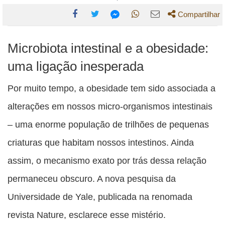
Compartilhar
Compartilhe
Compartilhe
Compartilhe
Compartilhe
Compartilhe
Microbiota intestinal e a obesidade:
esta
esta
esta
esta
esta
publicação
publicação
publicação
publicação
publicação
uma ligação inesperada
com
com
com
com
com
Por muito tempo, a obesidade tem sido associada a
Facebook
Twitter
WhatsApp
Email
Messenger
alterações em nossos micro-organismos intestinais
– uma enorme população de trilhões de pequenas
criaturas que habitam nossos intestinos. Ainda
assim, o mecanismo exato por trás dessa relação
permaneceu obscuro. A nova pesquisa da
Universidade de Yale, publicada na renomada
revista Nature, esclarece esse mistério.