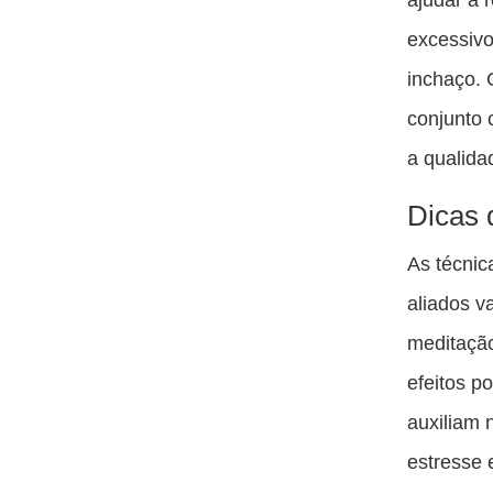
excessivo
inchaço. 
conjunto 
a qualida
Dicas 
As técnic
aliados v
meditação
efeitos p
auxiliam 
estresse 