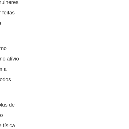
mulheres
 feitas
a
omo
no alívio
m a
modos
lus de
jo
 física