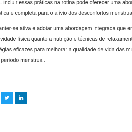
. Incluir essas práticas na rotina pode oferecer uma a
stica e completa para o alívio dos desconfortos menstrua
nter-se ativa e adotar uma abordagem integrada que e
tividade física quanto a nutrição e técnicas de relaxame
tégias eficazes para melhorar a qualidade de vida das m
 período menstrual.
lhe
Compartilhe
Compartilhe
mpartilhe
esta
esta
ta
ão
publicação
publicação
blicação