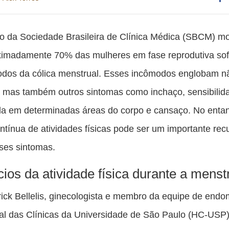
Co
es
 da Sociedade Brasileira de Clínica Médica (SBCM) m
pu
ximadamente 70% das mulheres em fase reprodutiva so
c
odos da cólica menstrual. Esses incômodos englobam n
F
a, mas também outros sintomas como inchaço, sensibilid
a em determinadas áreas do corpo e cansaço. No entan
ontínua de atividades físicas pode ser um importante rec
sses sintomas.
cios da atividade física durante a mens
rick Bellelis, ginecologista e membro da equipe de endo
al das Clínicas da Universidade de São Paulo (HC-USP)