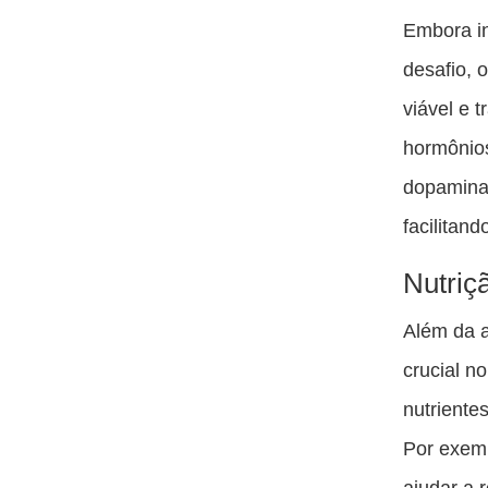
Embora in
desafio, 
viável e 
hormônios
dopamina
facilitan
Nutriç
Além da 
crucial n
nutriente
Por exem
ajudar a 