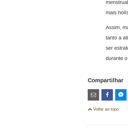
menstrual
mais holí
Assim, ma
tanto a a
ser estra
durante o
Compartilhar
Estes
links
Compartilhe
Comparti
Co
Voltar ao topo
são
esta
esta
es
para
publicação
publicaç
pu
links