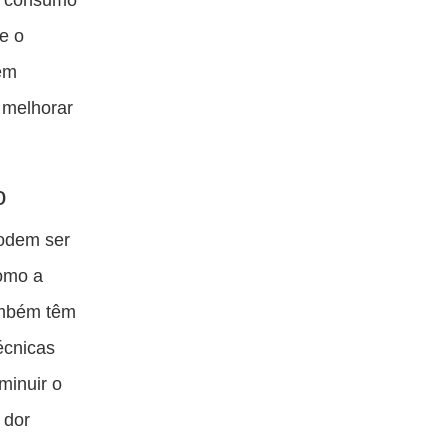
 e o
 em
e melhorar
o
podem ser
como a
ambém têm
écnicas
minuir o
 dor