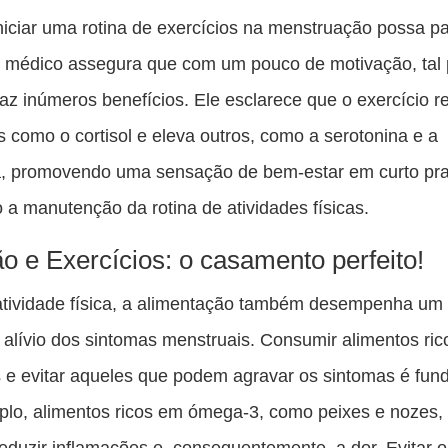
iciar uma rotina de exercícios na menstruação possa p
o médico assegura que com um pouco de motivação, tal 
traz inúmeros benefícios. Ele esclarece que o exercício r
 como o cortisol e eleva outros, como a serotonina e a
, promovendo uma sensação de bem-estar em curto pr
do a manutenção da rotina de atividades físicas.
ão e Exercícios: o casamento perfeito!
atividade física, a alimentação também desempenha um
o alívio dos sintomas menstruais. Consumir alimentos ri
s e evitar aqueles que podem agravar os sintomas é fun
plo, alimentos ricos em ómega-3, como peixes e nozes
reduzir inflamações e, consequentemente, a dor. Evitar