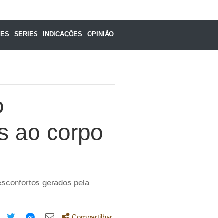
MES
SERIES
INDICAÇÕES
OPINIÃO
o
s ao corpo
esconfortos gerados pela
Compartilhar