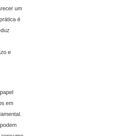
arecer um
prática é
eduz
azo e
 papel
cos em
damental.
, podem
 o consumo