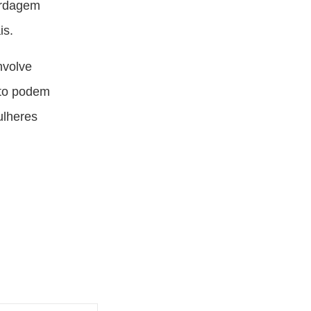
bordagem
is.
nvolve
nto podem
ulheres