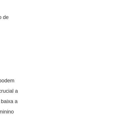
o de
 podem
rucial a
 baixa a
minino