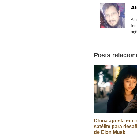
com
com
co
Al
de
Email
Faceboo
Me
sites
Ale
for
externos
açã
de
redes
Posts relacio
sociais
China aposta em in
satélite para desaf
de Elon Musk