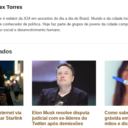
com
com
m
ex Torres
k
Twitter
LinkedIn
ssenger
x é redator da X24 em assuntos do dia a dia do Brasil, Mundo e da cidade l
te conhecedor de política. Hoje faz parte de grupos de jovens da cidade com
o social e desenvolvimento humano.
nados
ternet via
Elon Musk resolve disputa
Como sabe
iar Starlink
judicial com ex-líderes do
grávida em
Twitter após demissões
mitos e di