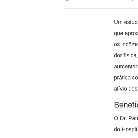
Um estudo
que apro
os incôm
dor físic
aumentad
prática c
alívio de
Benefí
O Dr. Pat
do Hospit