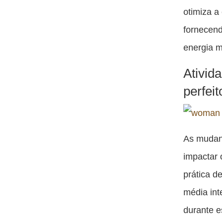
otimiza a
fornecend
energia m
Ativid
perfeit
As mudan
impactar 
prática de
média int
durante e