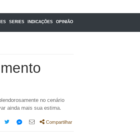
MES
SERIES
INDICAÇÕES
OPINIÃO
cimento
plendorosamente no cenário
var ainda mais sua estima.
Compartilhar
mpartilhe
Compartilhe
Compartilhe
Compartilhe