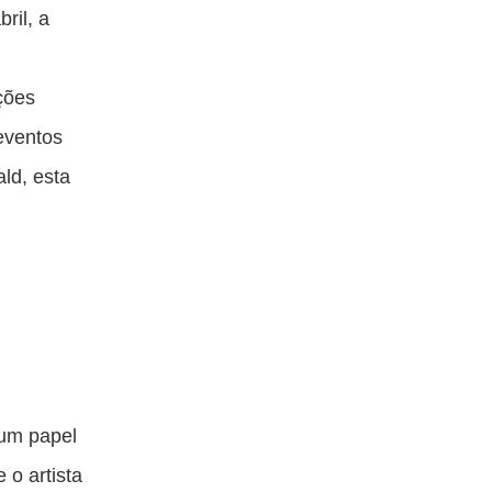
ril, a
ções
 eventos
ld, esta
 um papel
 o artista