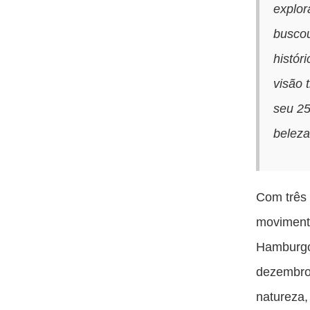
explor
buscou
histór
visão 
seu 25
beleza
Com três
movimento
Hamburgo
dezembro,
natureza,