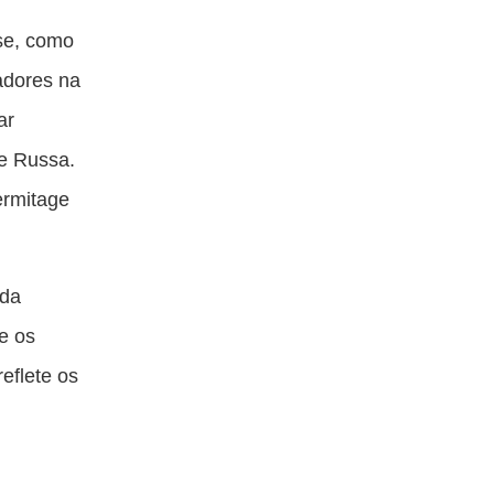
se, como
adores na
ar
te Russa.
ermitage
 da
e os
eflete os