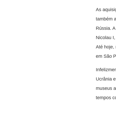
As aquisi
também ab
Rússia. A
Nicolau I
Até hoje,
em São P
Infelizme
Ucrânia e
museus al
tempos c