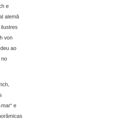
ch e
tal alemã
ilustres
ch von
endeu ao
 no
rich,
s
-mar” e
anorâmicas