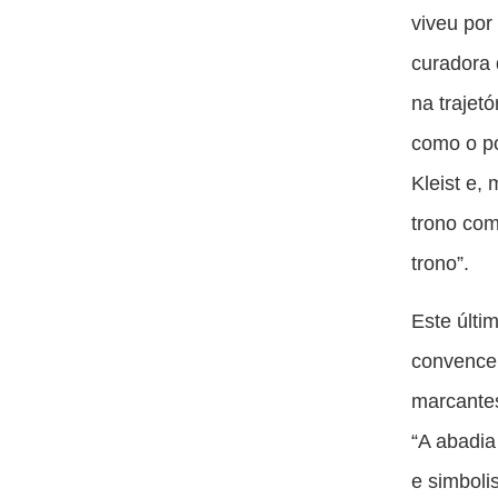
viveu por
curadora 
na trajetó
como o po
Kleist e,
trono com
trono”.
Este últi
convenceu
marcantes
“A abadia
e simboli