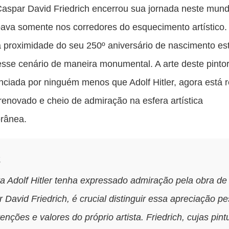
es
spar David Friedrich encerrou sua jornada neste mund
pu
va somente nos corredores do esquecimento artístico.
c
a proximidade do seu 250º aniversário de nascimento es
F
sse cenário de maneira monumental. A arte deste pintor
enciada por ninguém menos que Adolf Hitler, agora está
renovado e cheio de admiração na esfera artística
rânea.
a
 Adolf Hitler tenha expressado admiração pela obra de
 David Friedrich, é crucial distinguir essa apreciação p
tenções e valores do próprio artista. Friedrich, cujas pint