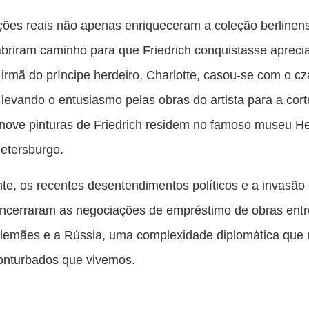
ções reais não apenas enriqueceram a coleção berlinen
riram caminho para que Friedrich conquistasse apreci
 irmã do príncipe herdeiro, Charlotte, casou-se com o cz
, levando o entusiasmo pelas obras do artista para a cor
 nove pinturas de Friedrich residem no famoso museu H
etersburgo.
nte, os recentes desentendimentos políticos e a invasão
ncerraram as negociações de empréstimo de obras entr
emães e a Rússia, uma complexidade diplomática que r
onturbados que vivemos.