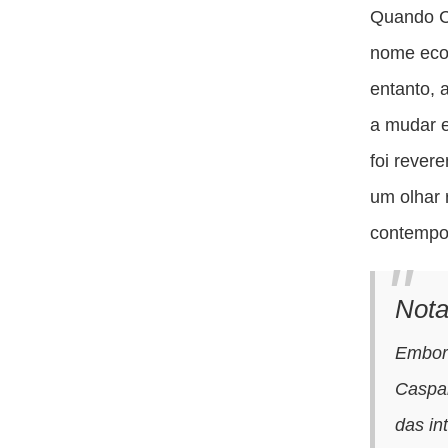
Quando Ca
nome ecoa
entanto, 
a mudar e
foi rever
um olhar 
contempo
Not
Embora
Caspar
das in