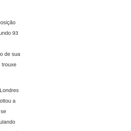
posição
mundo 93
s
ão de sua
 trouxe
 Londres
oltou a
 se
culando