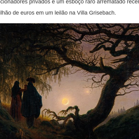
ecionadores privados e um esboço raro arrematado rec
ilhão de euros em um leilão na Villa Grisebach.