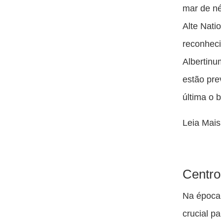
mar de né
Alte Nati
reconheci
Albertinu
estão pre
última o 
Leia Mai
Centro
Na época 
crucial p