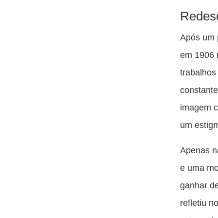
Redesc
Após um p
em 1906 n
trabalhos
constante
imagem c
um estigm
Apenas n
e uma mos
ganhar de
refletiu 