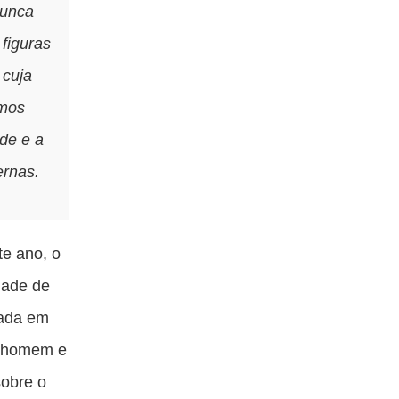
nunca
figuras
 cuja
rmos
de e a
ernas.
e ano, o
dade de
rada em
e homem e
sobre o