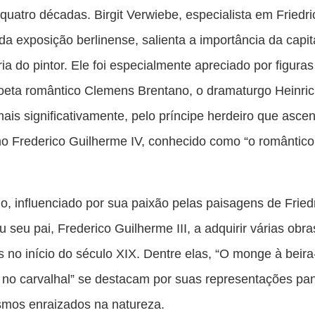
 quatro décadas. Birgit Verwiebe, especialista em Friedri
da exposição berlinense, salienta a importância da capi
ria do pintor. Ele foi especialmente apreciado por figuras 
eta romântico Clemens Brentano, o dramaturgo Heinri
 mais significativamente, pelo príncipe herdeiro que asc
o Frederico Guilherme IV, conhecido como “o romântico
mo, influenciado por sua paixão pelas paisagens de Fried
 seu pai, Frederico Guilherme III, a adquirir várias obra
 no início do século XIX. Dentre elas, “O monge à beira
 no carvalhal” se destacam por suas representações p
smos enraizados na natureza.