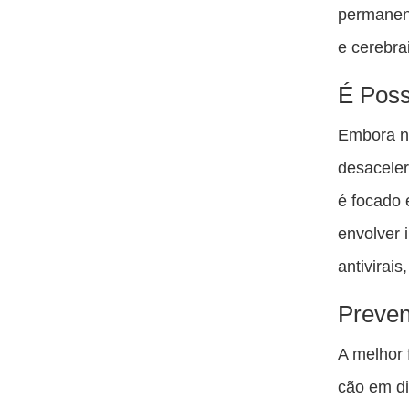
permanen
e cerebrai
É Poss
Embora nã
desaceler
é focado 
envolver 
antivirais
Preve
A melhor 
cão em di