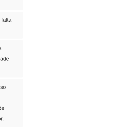
falta
s
dade
oso
de
r.