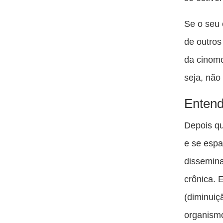
Se o seu 
de outros
da cinomo
seja, não
Entend
Depois qu
e se espa
dissemin
crônica. 
(diminuiç
organismo