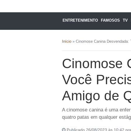
ENTRETENIMENTO
FAMOSOS
TV
Início
»
Cinomose Canina Desvendada: T
Cinomose 
Você Preci
Amigo de Q
A cinomose canina é uma enfer
quatro patas em qualquer estág
Publicado 26/08/2023 às 10:42 po