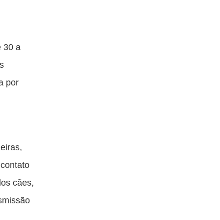
e 30 a
s
a por
eiras,
 contato
dos cães,
nsmissão