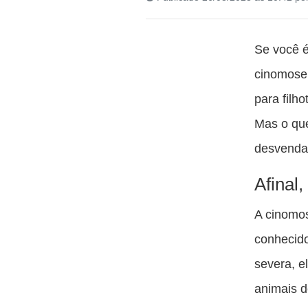
Se você é
cinomose 
para filh
Mas o qu
desvenda
Afinal
A cinomos
conhecid
severa, e
animais d