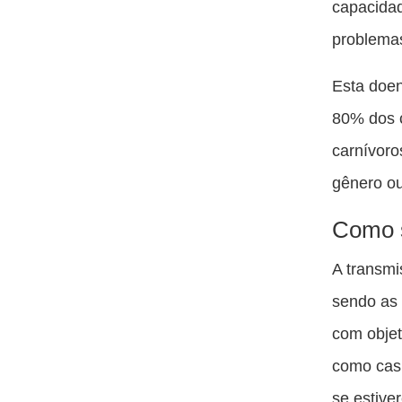
capacidad
problema
Esta doen
80% dos 
carnívoro
gênero ou
Como 
A transmi
sendo as 
com objet
como casi
se estive