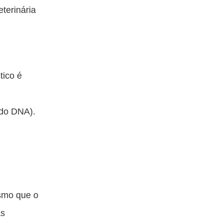
eterinária
tico é
 do DNA).
esmo que o
as