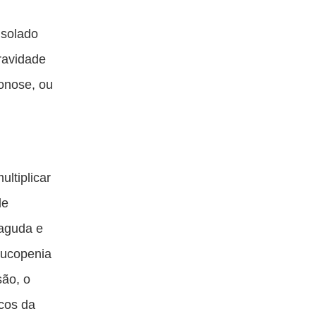
isolado
ravidade
oonose, ou
ltiplicar
de
baguda e
leucopenia
são, o
icos da