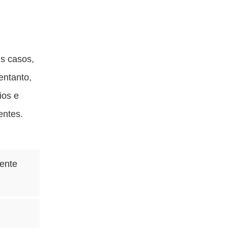
s casos,
entanto,
ios e
entes.
mente
.