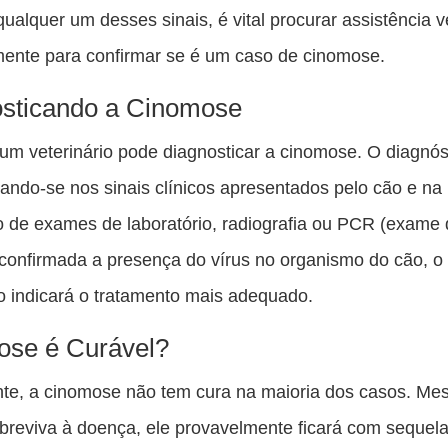
qualquer um desses sinais, é vital procurar assistência v
ente para confirmar se é um caso de cinomose.
sticando a Cinomose
m veterinário pode diagnosticar a cinomose. O diagnós
eando-se nos sinais clínicos apresentados pelo cão e na
o de exames de laboratório, radiografia ou PCR (exame
onfirmada a presença do vírus no organismo do cão, o
io indicará o tratamento mais adequado.
ose é Curável?
nte, a cinomose não tem cura na maioria dos casos. M
breviva à doença, ele provavelmente ficará com sequel