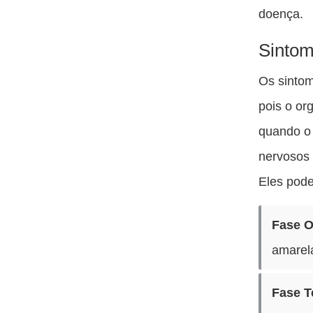
doença.
Sinto
Os sinto
pois o or
quando o 
nervosos 
Eles pode
Fase O
amarela
Fase T