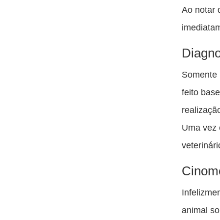
Ao notar 
imediatam
Diagno
Somente u
feito bas
realizaçã
Uma vez c
veterinár
Cinom
Infelizme
animal so