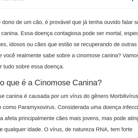
Co
es
 dono de um cão, é provável que já tenha ouvido falar s
pu
canina. Essa doença contagiosa pode ser mortal, espe
c
otes, idosos ou cães que estão se recuperando de outra
F
e você realmente sabe sobre a cinomose canina? Vamo
r tudo sobre essa doença.
, o que é a Cinomose Canina?
e canina é causada por um vírus do gênero Morbilivírus
o como Paramyxovirus. Considerada uma doença infecc
la afeta principalmente cães mais jovens, mas pode ating
e qualquer idade. O vírus, de natureza RNA, tem forte