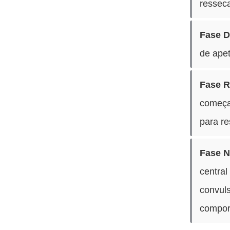
ressec
Fase D
de apet
Fase R
começa 
para re
Fase N
central
convul
comport