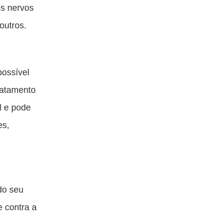
s nervos
 outros.
possível
ratamento
l e pode
es,
do seu
e contra a