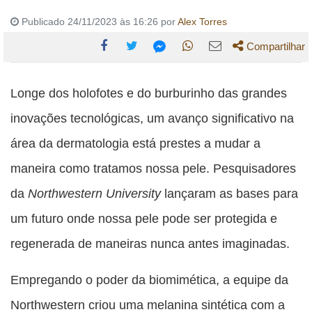
Publicado 24/11/2023 às 16:26 por
Alex Torres
Compartilhar
Compartilhe
Compartilhe
Compartilhe
Compartilhe
Compartilhe
esta
esta
esta
esta
Longe dos holofotes e do burburinho das grandes
esta
publicação
publicação
publicação
publicação
publicação
inovações tecnológicas, um avanço significativo na
com
com
com
com
com
área da dermatologia está prestes a mudar a
Facebook
Twitter
WhatsApp
Email
Messenger
maneira como tratamos nossa pele. Pesquisadores
da
Northwestern University
lançaram as bases para
um futuro onde nossa pele pode ser protegida e
regenerada de maneiras nunca antes imaginadas.
Empregando o poder da biomimética, a equipe da
Northwestern criou uma melanina sintética com a