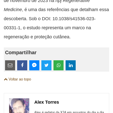
de novembro de 2023 na
npj Regenerative
Medicine
, é uma das referências que detalham essa
descoberta. Sob o DOI: 10.1038/s41536-023-
00331-1, o estudo representa um marco na
regeneração e proteção cutânea.
Compartilhar
Estes
links
Compartilhe
Compartilhe
Compartilhe
Compartilhe
Compartilhe
Compartilhe
são
Voltar ao topo
esta
esta
esta
esta
esta
esta
para
publicação
publicação
publicação
publicação
publicação
publicação
links
com
com
com
com
com
com
de
Alex Torres
Email
Facebook
Twitter
WhatsApp
LinkedIn
Messenger
sites
Alex é redator da X24 em assuntos do dia a dia