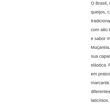
O Brasil,
queijos, 
tradicion
com alto 
e sabor m
Muçarela
sua capac
elástica.
em pratos
marcante,
diferente
laticínios.