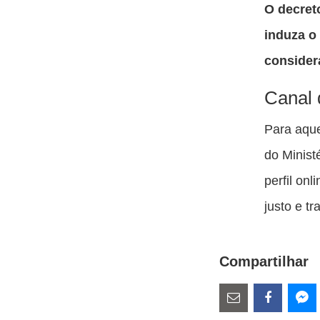
O decret
induza o 
consider
Canal 
Para aque
do Minist
perfil on
justo e t
Compartilhar
Estes
links