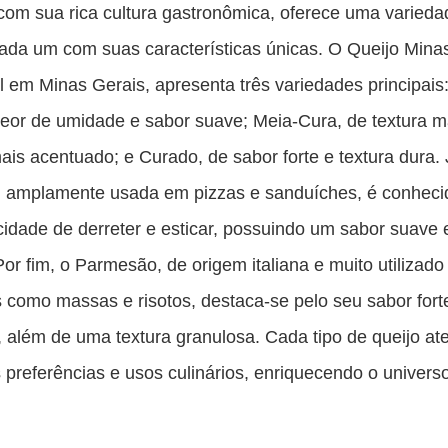
 com sua rica cultura gastronômica, oferece uma varied
cada um com suas características únicas. O Queijo Mina
al em Minas Gerais, apresenta três variedades principais:
teor de umidade e sabor suave; Meia-Cura, de textura m
ais acentuado; e Curado, de sabor forte e textura dura. 
, amplamente usada em pizzas e sanduíches, é conheci
idade de derreter e esticar, possuindo um sabor suave e
 Por fim, o Parmesão, de origem italiana e muito utilizado
 como massas e risotos, destaca-se pelo seu sabor fort
 além de uma textura granulosa. Cada tipo de queijo at
s preferências e usos culinários, enriquecendo o univers