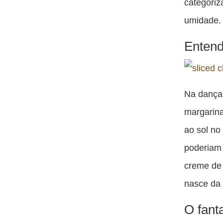
categoriz
umidade.
Entend
Na dança 
margarin
ao sol no
poderiam 
creme de 
nasce da 
O fant