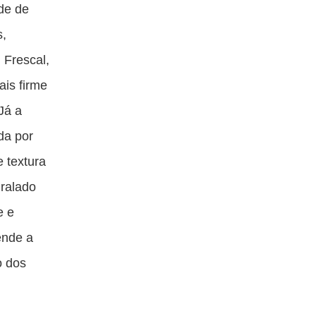
ade de
s,
 Frescal,
ais firme
Já a
da por
 textura
 ralado
e e
ende a
o dos