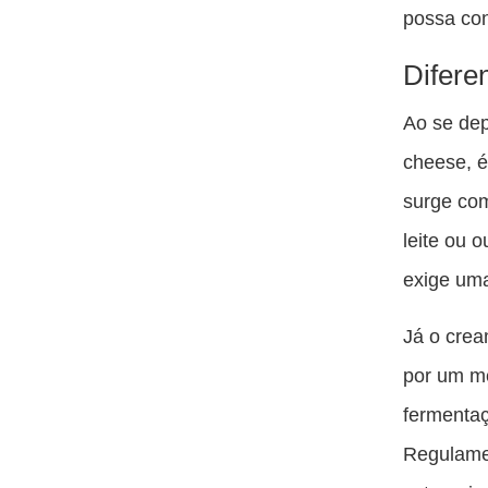
possa con
Difere
Ao se dep
cheese, é
surge com
leite ou 
exige uma
Já o crea
por um me
fermentaç
Regulamen