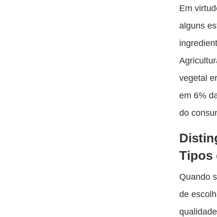
Em virtud
alguns es
ingredien
Agricultu
vegetal e
em 6% das
do consu
Distin
Tipos 
Quando s
de escolh
qualidade