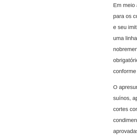
Em meio 
para os c
e seu imi
uma linha
nobrement
obrigatór
conforme 
O apresu
suínos, a
cortes co
condiment
aprovada