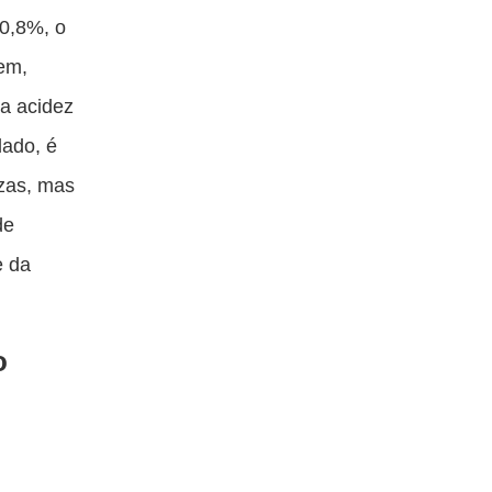
 0,8%, o
gem,
a acidez
lado, é
ezas, mas
de
e da
o