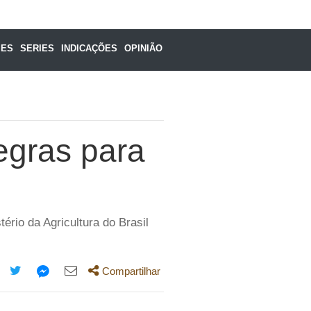
MES
SERIES
INDICAÇÕES
OPINIÃO
egras para
rio da Agricultura do Brasil
Compartilhar
mpartilhe
Compartilhe
Compartilhe
Compartilhe