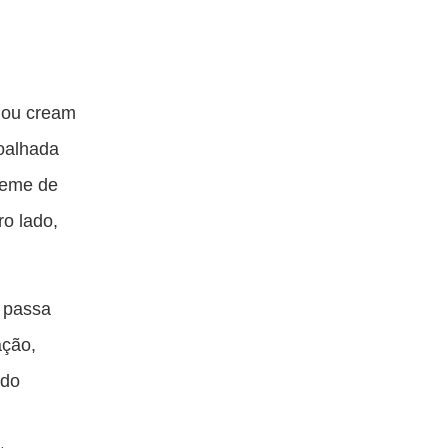
a ou cream
coalhada
reme de
ro lado,
, passa
ação,
 do