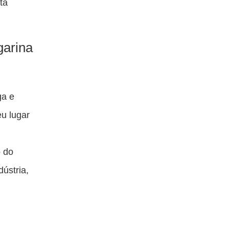
ta
garina
ga e
u lugar
o do
dústria,