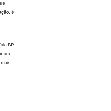
que
ação, é
Fala.BR
iar um
o mais