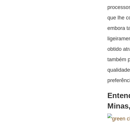
processos
que lhe c
embora t
ligeirame
obtido at
também p
qualidade
preferênc
Enten
Minas