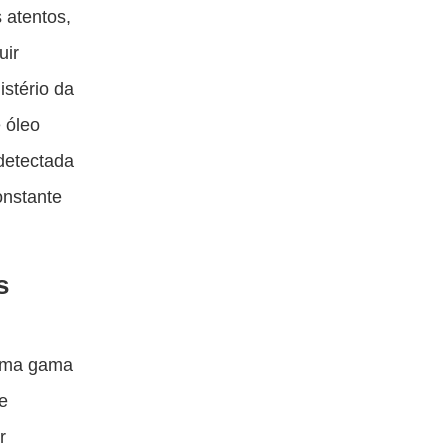
 atentos,
uir
istério da
 óleo
detectada
onstante
s
 uma gama
de
r