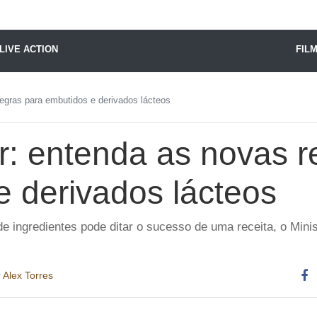
X24 Notícias
LIVE ACTION
FIL
egras para embutidos e derivados lácteos
: entenda as novas r
e derivados lácteos
ingredientes pode ditar o sucesso de uma receita, o Ministé
r
Alex Torres
Co