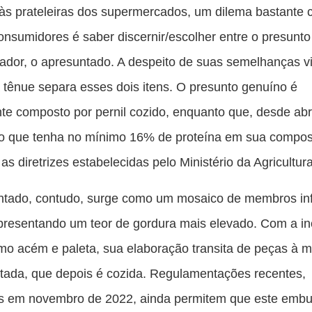
es
às prateleiras dos supermercados, um dilema bastante
pu
onsumidores é saber discernir/escolher entre o presunto
c
tador, o apresuntado. A despeito de suas semelhanças vi
F
 tênue separa esses dois itens. O presunto genuíno é
e composto por pernil cozido, enquanto que, desde abri
io que tenha no mínimo 16% de proteína em sua compos
as diretrizes estabelecidas pelo Ministério da Agricultura
ntado, contudo, surge como um mosaico de membros inf
presentando um teor de gordura mais elevado. Com a in
mo acém e paleta, sua elaboração transita de peças à 
ada, que depois é cozida. Regulamentações recentes,
s em novembro de 2022, ainda permitem que este embu