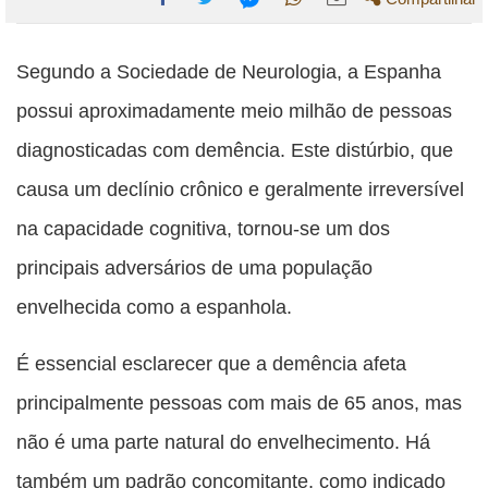
Compartilhe
Compartilhe
Compartilhe
Compartilhe
Compartilhe
esta
esta
esta
esta
Segundo a Sociedade de Neurologia, a Espanha
esta
publicação
publicação
publicação
publicação
publicação
possui aproximadamente meio milhão de pessoas
com
com
com
com
com
diagnosticadas com demência. Este distúrbio, que
Facebook
Twitter
WhatsApp
Email
Messenger
causa um declínio crônico e geralmente irreversível
na capacidade cognitiva, tornou-se um dos
principais adversários de uma população
envelhecida como a espanhola.
É essencial esclarecer que a demência afeta
principalmente pessoas com mais de 65 anos, mas
não é uma parte natural do envelhecimento. Há
também um padrão concomitante, como indicado