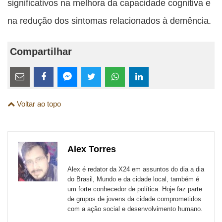
significativos na melhora da capacidade cognitiva e
na redução dos sintomas relacionados à demência.
Compartilhar
Estes
links
Compartilhe
Compartilhe
Compartilhe
Compartilhe
Compartilhe
Compartilhe
são
Voltar ao topo
esta
esta
esta
esta
esta
esta
para
publicação
publicação
publicação
publicação
publicação
publicação
links
com
com
com
com
com
com
de
Alex Torres
Email
Facebook
Twitter
WhatsApp
LinkedIn
Messenger
sites
Alex é redator da X24 em assuntos do dia a dia
externos
do Brasil, Mundo e da cidade local, também é
um forte conhecedor de política. Hoje faz parte
de
de grupos de jovens da cidade comprometidos
redes
com a ação social e desenvolvimento humano.