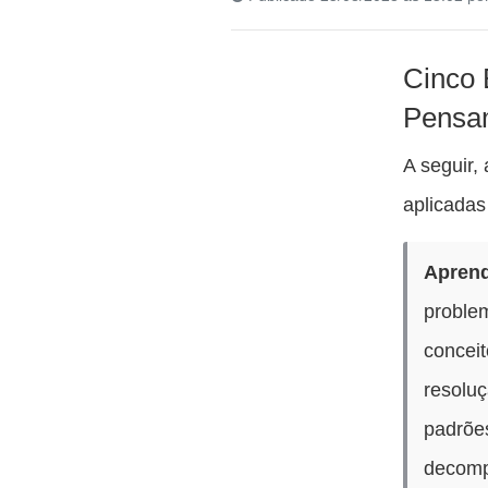
Cinco 
Pensam
A seguir,
aplicadas
Apren
proble
concei
resoluç
padrões
decomp