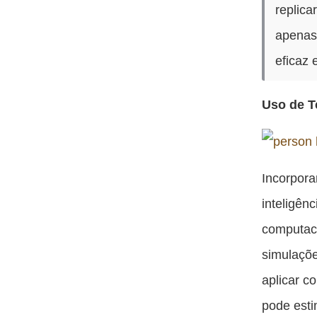
replic
apenas
eficaz 
Uso de T
Incorpora
inteligên
computaci
simulaçõe
aplicar c
pode esti