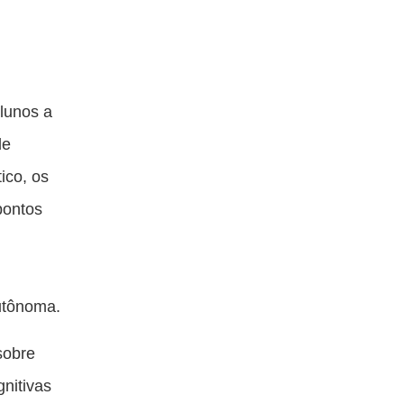
lunos a
de
ico, os
pontos
utônoma.
sobre
gnitivas