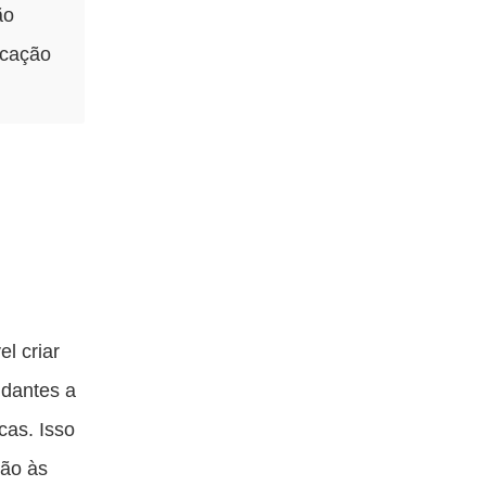
ão
icação
l criar
udantes a
cas. Isso
ção às