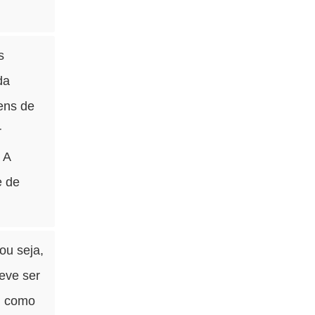
s
da
ens de
r
. A
e de
ou seja,
eve ser
, como