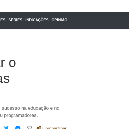
MES
SERIES
INDICAÇÕES
OPINIÃO
r o
as
 o sucesso na educação e no
ou programadores,
Compartilhar