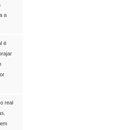
a
a a
l é
orajar
e
or
o real
as.
dem