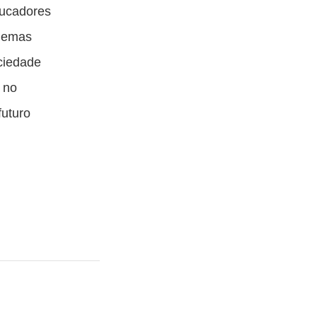
ducadores
blemas
ciedade
 no
futuro