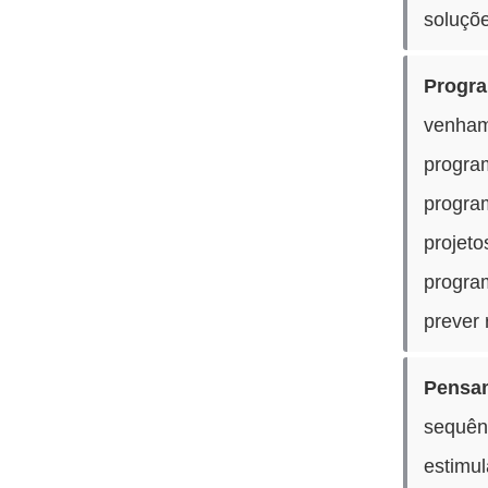
soluçõ
Progra
venham
progra
program
projeto
progra
prever 
Pensam
sequên
estimu