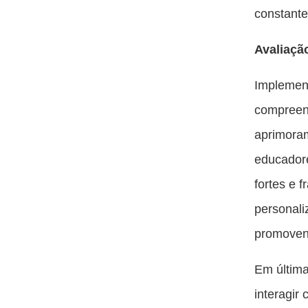
constant
Avaliaçã
Implement
compreen
aprimoram
educadore
fortes e
personali
promoven
Em última
interagir