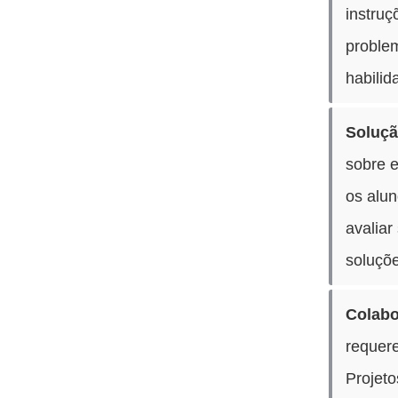
instruç
proble
habilid
Soluçã
sobre e
os alu
avaliar
soluçõ
Colabo
requer
Projet