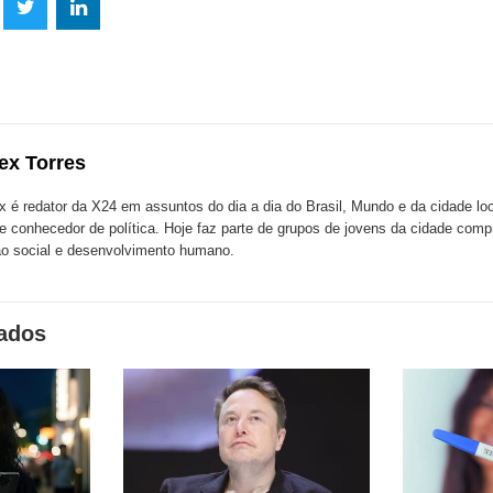
lhe
Compartilhe
Compartilhe
mpartilhe
esta
esta
ta
ão
publicação
publicação
blicação
com
com
m
ex Torres
k
Twitter
LinkedIn
ssenger
x é redator da X24 em assuntos do dia a dia do Brasil, Mundo e da cidade l
te conhecedor de política. Hoje faz parte de grupos de jovens da cidade com
o social e desenvolvimento humano.
nados