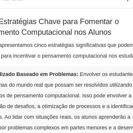
Co
es
Estratégias Chave para Fomentar o
pu
ento Computacional nos Alunos
c
 apresentamos cinco estratégias significativas que pode
F
 para incentivar o pensamento computacional nos estud
dizado Baseado em Problemas:
Envolver os estudant
mas do mundo real que possam ser resolvidos utilizando
tos de pensamento computacional. Isso pode envolver a
ão de desafios, a otimização de processos e a identific
. Ao lidar com situações reais, os alunos aprenderão a
or problemas complexos em partes menores e a desen