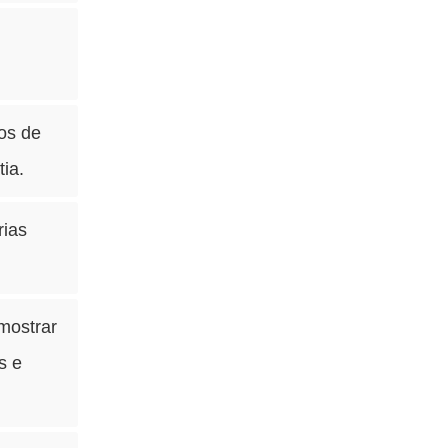
tos de
ia.
rias
mostrar
s e