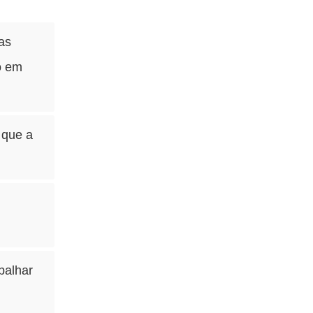
as
o em
 que a
balhar