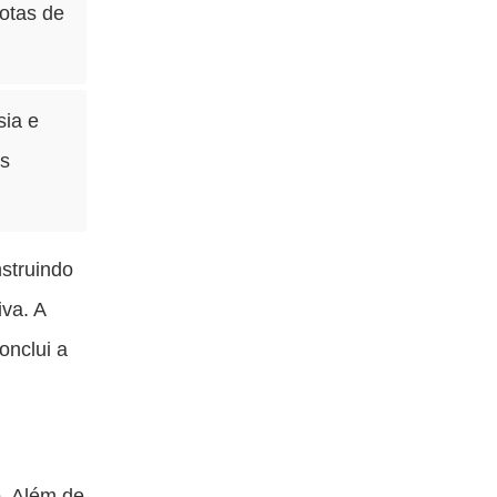
notas de
sia e
es
struindo
iva. A
onclui a
o. Além de