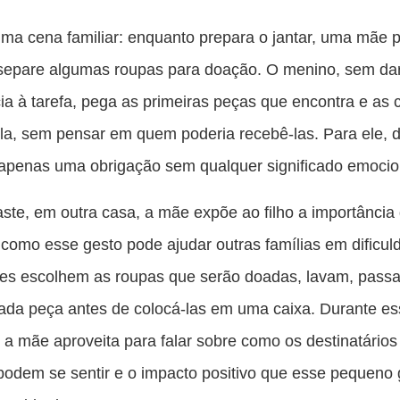
Co
es
ma cena familiar: enquanto prepara o jantar, uma mãe 
pu
 separe algumas roupas para doação. O menino, sem da
c
ia à tarefa, pega as primeiras peças que encontra e as
F
a, sem pensar em quem poderia recebê-las. Para ele, 
apenas uma obrigação sem qualquer significado emocio
ste, em outra casa, a mãe expõe ao filho a importância
como esse gesto pode ajudar outras famílias em dificul
les escolhem as roupas que serão doadas, lavam, pass
da peça antes de colocá-las em uma caixa. Durante e
 a mãe aproveita para falar sobre como os destinatários
odem se sentir e o impacto positivo que esse pequeno 