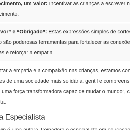
cimento, um Valor:
Incentivar as crianças a escrever 
cimento.
avor” e “Obrigado”:
Estas expressões simples de corte
o são poderosas ferramentas para fortalecer as conexõ
s e reforçar a empatia.
tar a empatia e a compaixão nas crianças, estamos con
ces de uma sociedade mais solidária, gentil e compreens
 uma força transformadora capaz de mudar o mundo”, c
ta.
a Especialista
in é uma autora, treinadora e especialista em educaçã