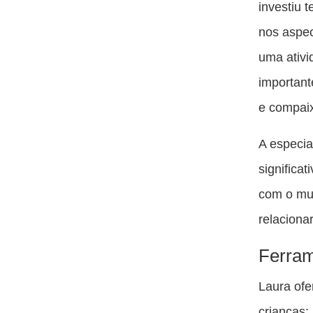
investiu 
nos aspe
uma ativi
important
e compai
A especia
significa
com o mun
relaciona
Ferram
Laura ofe
crianças: