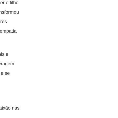
r o filho
ansformou
ores
 empatia
is e
teragem
 e se
paixão nas