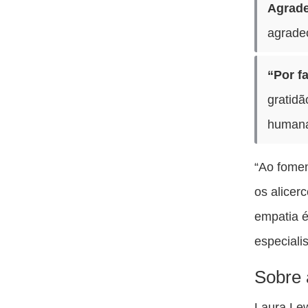
Agrade
agrade
“Por f
gratidã
humana
“Ao fomen
os alicer
empatia é
especialis
Sobre 
Laura Lew