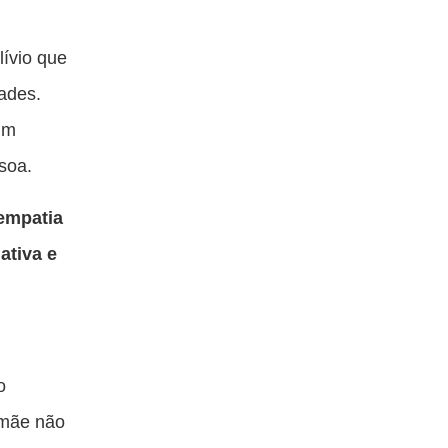
lívio que
ades.
um
soa.
empatia
ativa e
o
 mãe não