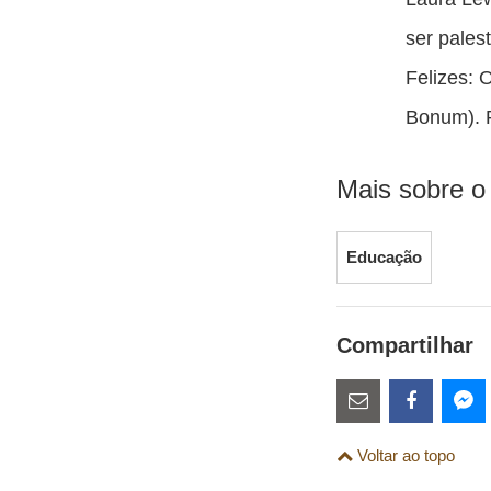
ser pales
Felizes: 
Bonum). P
Mais sobre o
Educação
Compartilhar
Estes
links
Compartilhe
Comparti
Co
Voltar ao topo
são
esta
esta
es