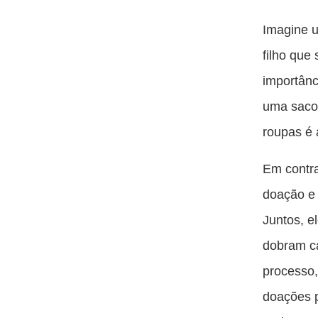
Imagine u
filho que
importânc
uma sacol
roupas é 
Em contra
doação e 
Juntos, e
dobram ca
processo,
doações p