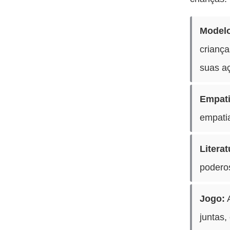
Modelo
crianç
suas aç
Empati
empatia
Literat
poderos
Jogo:
A
juntas,