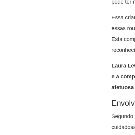
pode ter 
Essa cria
essas rou
Esta com
reconheci
Laura Le
e a comp
afetuosa
Envolv
Segundo L
cuidadosa