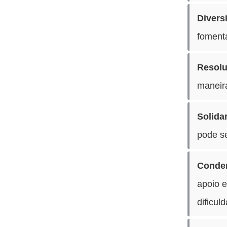
Divers
foment
Resolu
maneira
Solida
pode se
Conden
apoio 
dificul