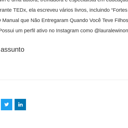
trante TEDx, ela escreveu vários livros, incluindo “Fortes
O Manual que Não Entregaram Quando Você Teve Filhos”
ossui um perfil ativo no Instagram como @lauralewinon
 assunto
lhe
Compartilhe
Compartilhe
mpartilhe
esta
esta
ta