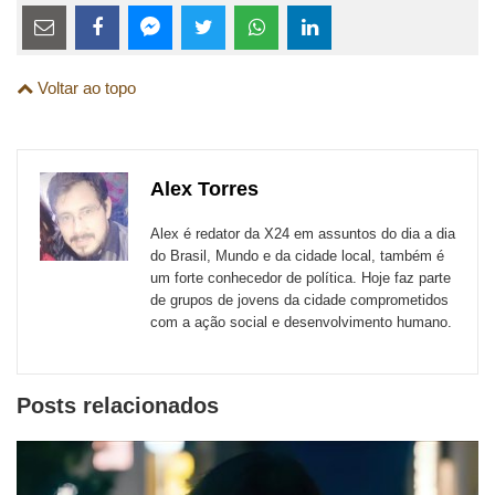
Estes
links
Compartilhe
Compartilhe
Compartilhe
Compartilhe
Compartilhe
Compartilhe
são
Voltar ao topo
esta
esta
esta
esta
esta
esta
para
publicação
publicação
publicação
publicação
publicação
publicação
links
com
com
com
com
com
com
de
Alex Torres
Email
Facebook
Twitter
WhatsApp
LinkedIn
Messenger
sites
Alex é redator da X24 em assuntos do dia a dia
externos
do Brasil, Mundo e da cidade local, também é
um forte conhecedor de política. Hoje faz parte
de
de grupos de jovens da cidade comprometidos
redes
com a ação social e desenvolvimento humano.
sociais
Posts relacionados