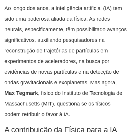
esta
esta
esta
esta
Ao longo dos anos, a inteligência artificial (IA) tem
esta
publicação
publicação
publicação
publicação
publicação
sido uma poderosa aliada da física. As redes
com
com
com
com
com
neurais, especificamente, têm possibilitado avanços
Facebook
Twitter
WhatsApp
Email
Messenger
significativos, auxiliando pesquisadores na
reconstrução de trajetórias de partículas em
experimentos de aceleradores, na busca por
evidências de novas partículas e na detecção de
ondas gravitacionais e exoplanetas. Mas agora,
Max Tegmark
, físico do Instituto de Tecnologia de
Massachusetts (MIT), questiona se os físicos
podem retribuir o favor à IA.
A contribuição da Física para a IA