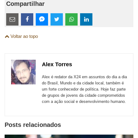
Compartilhar
Estes
links
Compartilhe
Compartilhe
Compartilhe
Compartilhe
Compartilhe
Compartilhe
são
Voltar ao topo
esta
esta
esta
esta
esta
esta
para
publicação
publicação
publicação
publicação
publicação
publicação
links
com
com
com
com
com
com
de
Alex Torres
Email
Facebook
Twitter
WhatsApp
LinkedIn
Messenger
sites
Alex é redator da X24 em assuntos do dia a dia
externos
do Brasil, Mundo e da cidade local, também é
um forte conhecedor de política. Hoje faz parte
de
de grupos de jovens da cidade comprometidos
redes
com a ação social e desenvolvimento humano.
sociais
Posts relacionados