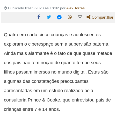
Publicado 01/09/2023 às 18:02 por
Alex Torres
Compartilhar
Compartilhe
Compartilhe
Compartilhe
Compartilhe
Compartilhe
esta
esta
esta
esta
Quatro em cada cinco crianças e adolescentes
esta
publicação
publicação
publicação
publicação
publicação
exploram o ciberespaço sem a supervisão paterna.
com
com
com
com
com
Ainda mais alarmante é o fato de que quase metade
Facebook
Twitter
WhatsApp
Email
Messenger
dos pais não tem noção de quanto tempo seus
filhos passam imersos no mundo digital. Estas são
algumas das constatações preocupantes
apresentadas em um estudo realizado pela
consultoria Prince & Cooke, que entrevistou pais de
crianças entre 7 e 14 anos.