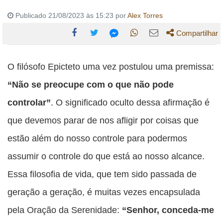
Publicado 21/08/2023 às 15:23 por
Alex Torres
Compartilhar
Compartilhe
Compartilhe
Compartilhe
Compartilhe
Compartilhe
esta
esta
esta
esta
O filósofo Epicteto uma vez postulou uma premissa:
esta
publicação
publicação
publicação
publicação
publicação
“Não se preocupe com o que não pode
com
com
com
com
com
controlar”
. O significado oculto dessa afirmação é
Facebook
Twitter
WhatsApp
Email
Messenger
que devemos parar de nos afligir por coisas que
estão além do nosso controle para podermos
assumir o controle do que está ao nosso alcance.
Essa filosofia de vida, que tem sido passada de
geração a geração, é muitas vezes encapsulada
pela Oração da Serenidade:
“Senhor, conceda-me