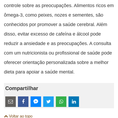
controle sobre as preocupações. Alimentos ricos em
ômega-3, como peixes, nozes e sementes, são
conhecidos por promover a saúde cerebral. Além
disso, evitar excesso de cafeína e álcool pode
reduzir a ansiedade e as preocupações. A consulta
com um nutricionista ou profissional de saúde pode
oferecer orientação personalizada sobre a melhor
dieta para apoiar a saúde mental.
Compartilhar
Estes
links
Compartilhe
Compartilhe
Compartilhe
Compartilhe
Compartilhe
Compartilhe
são
Voltar ao topo