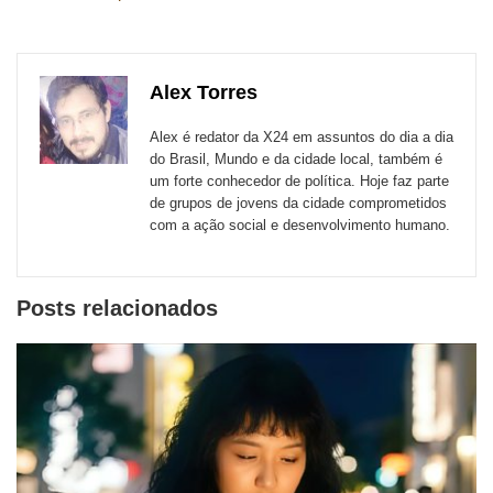
esta
esta
esta
esta
esta
esta
para
publicação
publicação
publicação
publicação
publicação
publicação
links
com
com
com
com
com
com
de
Alex Torres
Email
Facebook
Twitter
WhatsApp
LinkedIn
Messenger
sites
Alex é redator da X24 em assuntos do dia a dia
externos
do Brasil, Mundo e da cidade local, também é
um forte conhecedor de política. Hoje faz parte
de
de grupos de jovens da cidade comprometidos
redes
com a ação social e desenvolvimento humano.
sociais
Posts relacionados