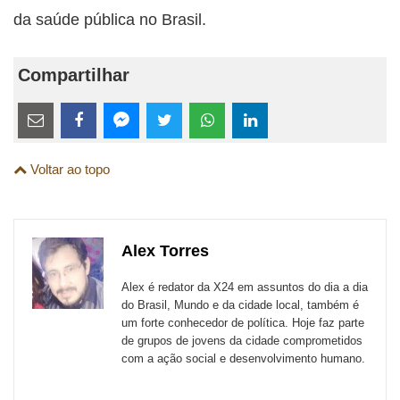
da saúde pública no Brasil.
Compartilhar
Estes
links
Compartilhe
Compartilhe
Compartilhe
Compartilhe
Compartilhe
Compartilhe
são
Voltar ao topo
esta
esta
esta
esta
esta
esta
para
publicação
publicação
publicação
publicação
publicação
publicação
links
com
com
com
com
com
com
de
Alex Torres
Email
Facebook
Twitter
WhatsApp
LinkedIn
Messenger
sites
Alex é redator da X24 em assuntos do dia a dia
externos
do Brasil, Mundo e da cidade local, também é
um forte conhecedor de política. Hoje faz parte
de
de grupos de jovens da cidade comprometidos
redes
com a ação social e desenvolvimento humano.
sociais