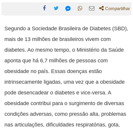
Compartilhar
Compartilhe
Compartilhe
Compartilhe
Compartilhe
Compartilhe
esta
esta
esta
esta
Segundo a Sociedade Brasileira de Diabetes (SBD),
esta
publicação
publicação
publicação
publicação
publicação
mais de 13 milhões de brasileiros vivem com
com
com
com
com
com
diabetes. Ao mesmo tempo, o Ministério da Saúde
Facebook
Twitter
WhatsApp
Email
Messenger
aponta que há 6,7 milhões de pessoas com
obesidade no país. Essas doenças estão
intrinsecamente ligadas, uma vez que a obesidade
pode desencadear o diabetes e vice-versa. A
obesidade contribui para o surgimento de diversas
condições adversas, como pressão alta, problemas
nas articulações, dificuldades respiratórias, gota,