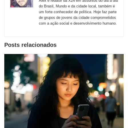
Alex é redator da X24 em assuntos do dia a dia
externos
do Brasil, Mundo e da cidade local, também é
um forte conhecedor de política. Hoje faz parte
de
de grupos de jovens da cidade comprometidos
redes
com a ação social e desenvolvimento humano.
sociais
Posts relacionados