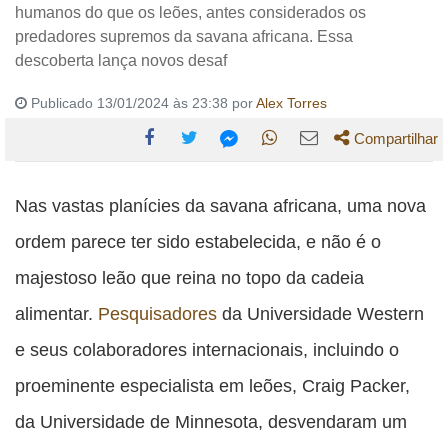
humanos do que os leões, antes considerados os
predadores supremos da savana africana. Essa
descoberta lança novos desaf
Publicado 13/01/2024 às 23:38 por
Alex Torres
Compartilhar
Compartilhe
Compartilhe
Compartilhe
Compartilhe
Compartilhe
esta
esta
esta
esta
Nas vastas planícies da savana africana, uma nova
esta
publicação
publicação
publicação
publicação
publicação
ordem parece ter sido estabelecida, e não é o
com
com
com
com
com
majestoso leão que reina no topo da cadeia
Facebook
Twitter
WhatsApp
Email
Messenger
alimentar.
Pesquisadores
da Universidade Western
e seus colaboradores internacionais, incluindo o
proeminente especialista em leões, Craig Packer,
da Universidade de Minnesota, desvendaram um