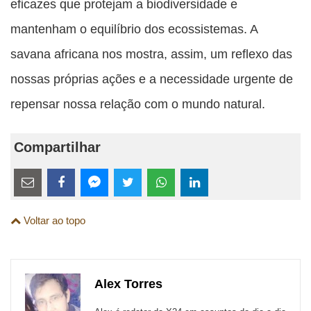
eficazes que protejam a biodiversidade e
mantenham o equilíbrio dos ecossistemas. A
savana africana nos mostra, assim, um reflexo das
nossas próprias ações e a necessidade urgente de
repensar nossa relação com o mundo natural.
Compartilhar
Estes
links
Compartilhe
Compartilhe
Compartilhe
Compartilhe
Compartilhe
Compartilhe
são
Voltar ao topo
esta
esta
esta
esta
esta
esta
para
publicação
publicação
publicação
publicação
publicação
publicação
links
com
com
com
com
com
com
de
Alex Torres
Email
Facebook
Twitter
WhatsApp
LinkedIn
Messenger
sites