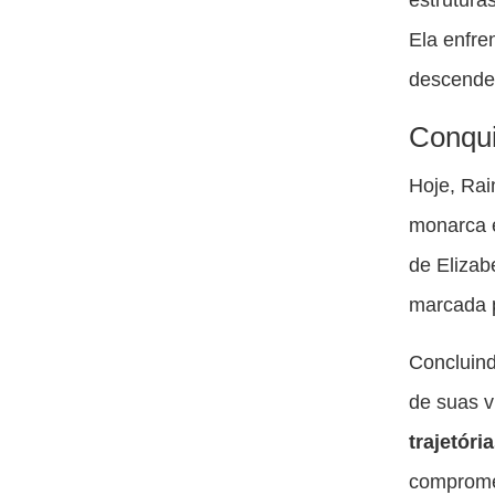
Ela enfre
descende
Conqui
Hoje, Rai
monarca e
de Elizab
marcada p
Concluind
de suas v
trajetór
compromet