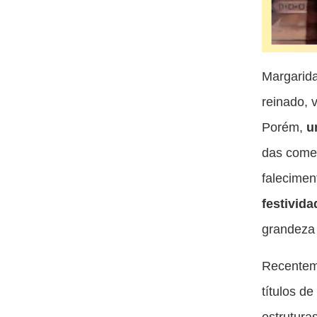
Margarida
reinado, 
Porém,
u
das comem
falecimen
festivid
grandeza 
Recenteme
títulos d
estrutura