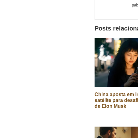
de
pai
redes
sociais
Posts relacio
China aposta em in
satélite para desaf
de Elon Musk