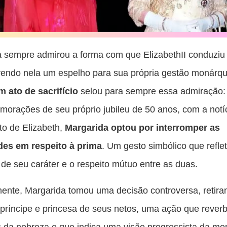
 sempre admirou a forma com que ElizabethII conduziu
vendo nela um espelho para sua própria gestão monárqu
m ato de sacrifício
selou para sempre essa admiração:
orações de seu próprio jubileu de 50 anos, com a notí
to de Elizabeth,
Margarida optou por interromper as
ades em respeito à prima
. Um gesto simbólico que refle
de seu caráter e o respeito mútuo entre as duas.
nte, Margarida tomou uma decisão controversa, retira
e príncipe e princesa de seus netos, uma ação que rever
s da nobreza e que indica uma visão progressista da mo