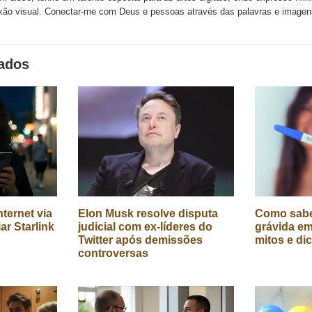
xão visual. Conectar-me com Deus e pessoas através das palavras e image
nados
ternet via
Elon Musk resolve disputa
Como sabe
iar Starlink
judicial com ex-líderes do
grávida em
Twitter após demissões
mitos e di
controversas