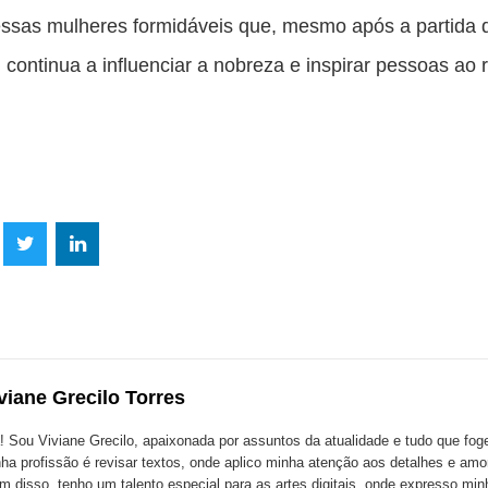
ssas mulheres formidáveis que, mesmo após a partida 
, continua a influenciar a nobreza e inspirar pessoas ao 
lhe
Compartilhe
Compartilhe
mpartilhe
esta
esta
ta
ão
publicação
publicação
blicação
com
com
m
viane Grecilo Torres
k
Twitter
LinkedIn
ssenger
! Sou Viviane Grecilo, apaixonada por assuntos da atualidade e tudo que foge 
ha profissão é revisar textos, onde aplico minha atenção aos detalhes e amo
m disso, tenho um talento especial para as artes digitais, onde expresso minh