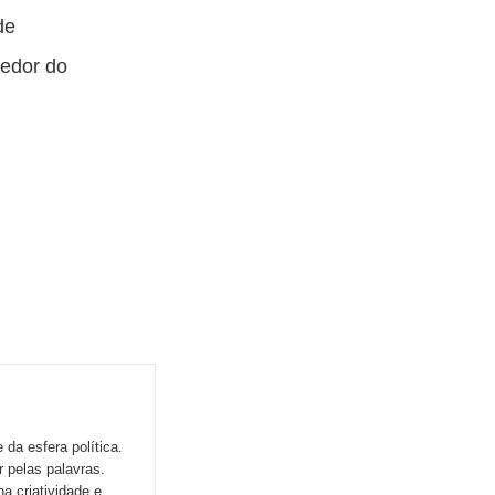
de
redor do
da esfera política.
r pelas palavras.
a criatividade e