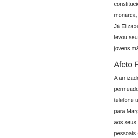
constituc
monarca,
Já Elizab
levou seu
jovens mã
Afeto 
A amizade
permeado
telefone 
para Marg
aos seus 
pessoais 