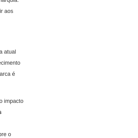
ir aos
a atual
lecimento
arca é
 o impacto
s
bre o