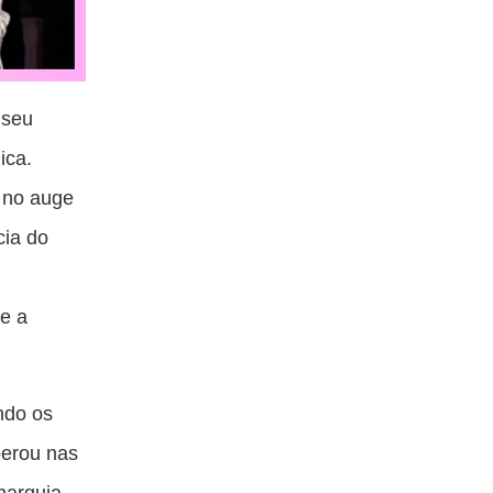
 seu
ica.
 no auge
cia do
te a
ndo os
berou nas
narquia.