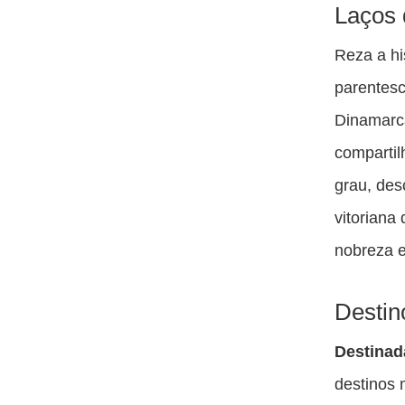
Laços 
Reza a hi
parentesc
Dinamarca
compartil
grau, des
vitoriana
nobreza e
Destin
Destinad
destinos