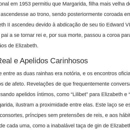
ional em 1953 permitiu que Margarida, filha mais velha d
 ascendesse ao trono, sendo posteriormente coroada e
eth II ascendeu devido à abdicação de seu tio Edward VI
 pai a se tornar rei e, por sua morte, passou a coroa par
os de Elizabeth.
Real e Apelidos Carinhosos
 entre as duas rainhas era notória, e os encontros ofici
s de afeto. Revelações de que frequentemente conver
usando apelidos íntimos, como “Lilibet” para Elizabeth e 
arida, ilustram a proximidade entre elas. Este laço se e
consortes, príncipes sem pretensões de reis, e aos hábi
de cada uma, como a inabalável taça de gin de Elizabet