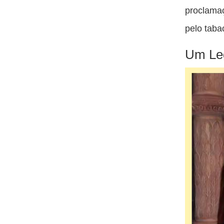
proclamaç
pelo taba
Um Leg