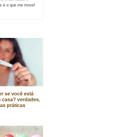
ns é o que me move!
r se você está
 casa? verdades,
cas práticas