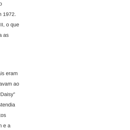
o
m 1972.
II, o que
a as
ais eram
savam ao
“Daisy”
stendia
tos
h e a