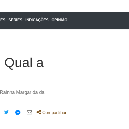
MES
SERIES
INDICAÇÕES
OPINIÃO
: Qual a
Rainha Margarida da
Compartilhar
mpartilhe
Compartilhe
Compartilhe
Compartilhe