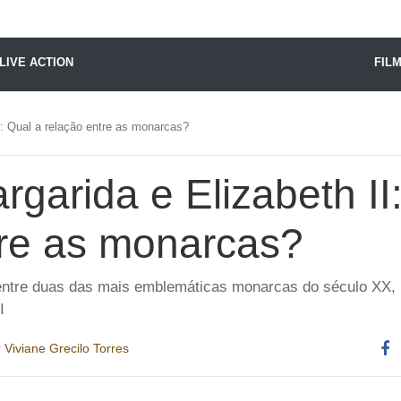
X24 Notícias
LIVE ACTION
FIL
I: Qual a relação entre as monarcas?
garida e Elizabeth II
tre as monarcas?
ntre duas das mais emblemáticas monarcas do século XX, 
I
r
Viviane Grecilo Torres
Co