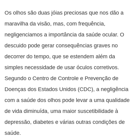
Compartilhe
Compartilhe
Compartilhe
Compartilhe
Compartilhe
esta
esta
esta
esta
Os olhos são duas jóias preciosas que nos dão a
esta
publicação
publicação
publicação
publicação
publicação
maravilha da visão, mas, com frequência,
com
com
com
com
com
negligenciamos a importância da saúde ocular. O
Facebook
Twitter
WhatsApp
Email
Messenger
descuido pode gerar consequências graves no
decorrer do tempo, que se estendem além da
simples necessidade de usar óculos corretivos.
Segundo o Centro de Controle e Prevenção de
Doenças dos Estados Unidos (CDC), a negligência
com a saúde dos olhos pode levar a uma qualidade
de vida diminuída, uma maior suscetibilidade à
depressão, diabetes e várias outras condições de
saúde.