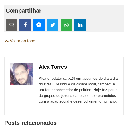
Compartilhar
Estes
links
Compartilhe
Compartilhe
Compartilhe
Compartilhe
Compartilhe
Compartilhe
são
Voltar ao topo
esta
esta
esta
esta
esta
esta
para
publicação
publicação
publicação
publicação
publicação
publicação
links
com
com
com
com
com
com
de
Alex Torres
Email
Facebook
Twitter
WhatsApp
LinkedIn
Messenger
sites
Alex é redator da X24 em assuntos do dia a dia
externos
do Brasil, Mundo e da cidade local, também é
um forte conhecedor de política. Hoje faz parte
de
de grupos de jovens da cidade comprometidos
redes
com a ação social e desenvolvimento humano.
sociais
Posts relacionados