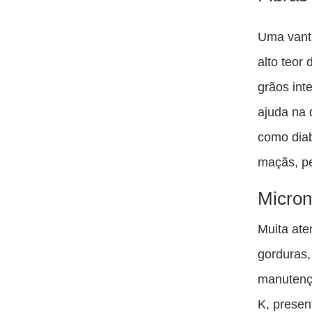
Uma vant
alto teor
grãos int
ajuda na 
como diab
maçãs, pe
Micron
Muita ate
gorduras,
manutenç
K, presen