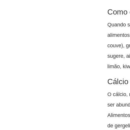
Como o
Quando se 
alimentos
couve), g
sugere, a
limão, ki
Cálcio
O cálcio,
ser abund
Alimentos
de gergel