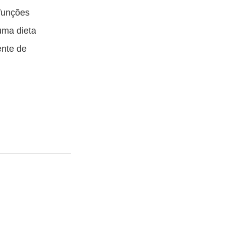
funções
 uma dieta
ente de