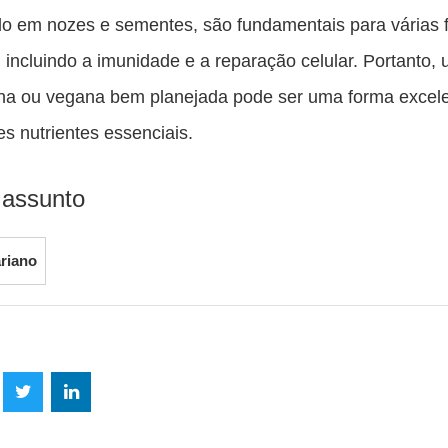
o em nozes e sementes, são fundamentais para várias 
, incluindo a imunidade e a reparação celular. Portanto,
ana ou vegana bem planejada pode ser uma forma excel
es nutrientes essenciais.
 assunto
riano
lhe
Compartilhe
Compartilhe
mpartilhe