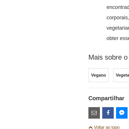
encontrad
corporais
vegetari
obter ess
Mais sobre o
Vegano
Vegeta
Compartilhar
Estes
links
Compartilhe
Comparti
Co
Voltar ao topo
são