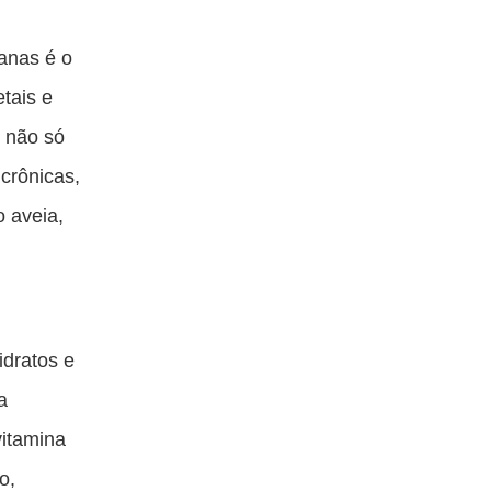
anas é o
etais e
s não só
crônicas,
 aveia,
idratos e
a
itamina
o,