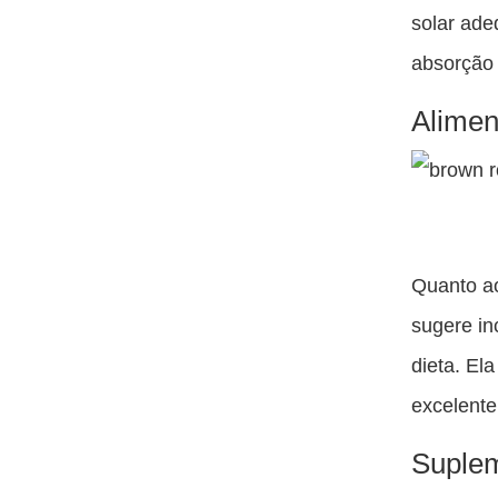
solar ade
absorção 
Alimen
Quanto ao
sugere in
dieta. El
excelente
Suplem