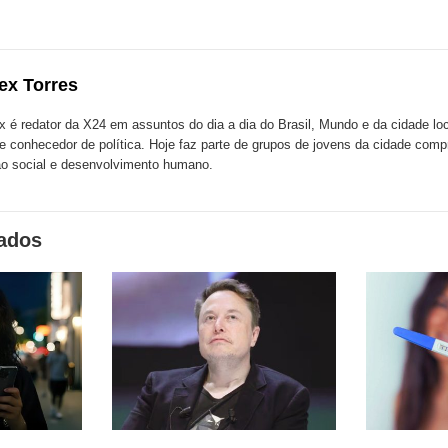
esta
esta
ta
ão
publicação
publicação
blicação
com
com
m
ex Torres
k
Twitter
LinkedIn
ssenger
x é redator da X24 em assuntos do dia a dia do Brasil, Mundo e da cidade l
te conhecedor de política. Hoje faz parte de grupos de jovens da cidade com
o social e desenvolvimento humano.
nados