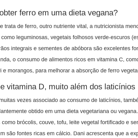
bter ferro em uma dieta vegana?
trata de ferro, outro nutriente vital, a nutricionista me
 como leguminosas, vegetais folhosos verde-escuros (es
rãos integrais e sementes de abóbora são excelentes fon
inda, o consumo de alimentos ricos em vitamina C, como
wi e morangos, para melhorar a absorção de ferro vegeta
 e vitamina D, muito além dos laticínios
 muitas vezes associado ao consumo de laticínios, tam
antemente obtido em uma dieta vegetariana ou vegana
 como brócolis, couve, tofu, leite vegetal fortificado e s
im são fontes ricas em cálcio. Dani acrescenta que a ex