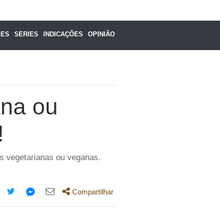
MES
SERIES
INDICAÇÕES
OPINIÃO
ana ou
!
as vegetarianas ou veganas.
Compartilhar
mpartilhe
Compartilhe
Compartilhe
Compartilhe