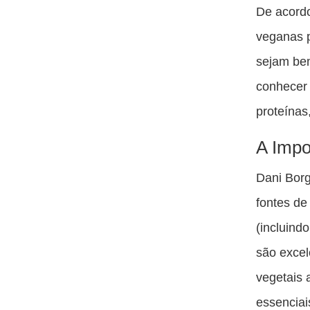
De acordo
veganas p
sejam bem
conhecer 
proteínas
A Impo
Dani Borg
fontes de
(incluindo
são excel
vegetais 
essenciai