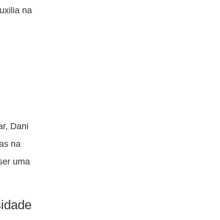
xilia na
ar, Dani
has na
 ser uma
sidade