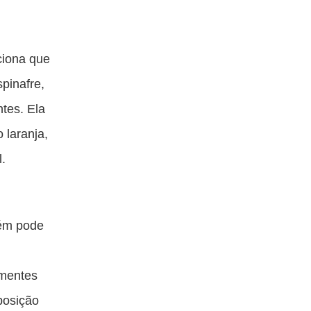
nciona que
pinafre,
tes. Ela
 laranja,
l.
bém pode
.
ementes
posição