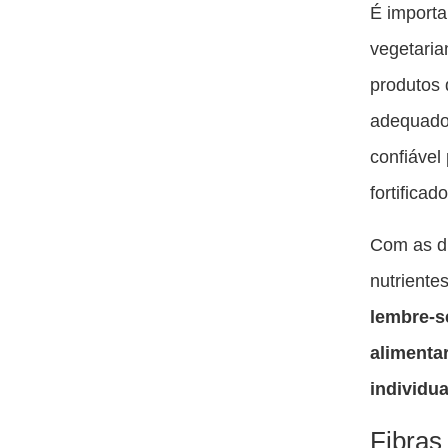
É importa
vegetaria
produtos 
adequado 
confiável
fortificad
Com as di
nutriente
lembre-s
alimenta
individua
Fibras 