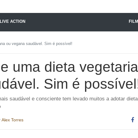
X24 Notícias
LIVE ACTION
FIL
ana ou vegana saudável. Sim é possível!
e uma dieta vegetari
dável. Sim é possível
mais saudável e consciente tem levado muitos a adotar diet
o
r
Alex Torres
Co