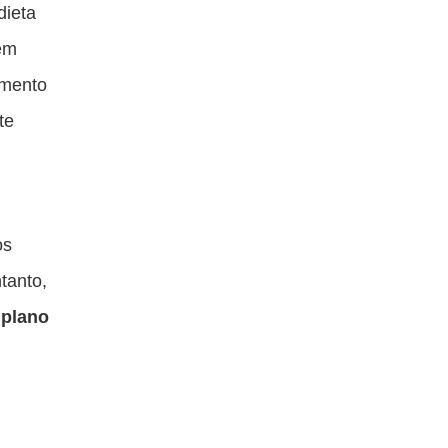
dieta
 em
amento
te
os
tanto,
 plano