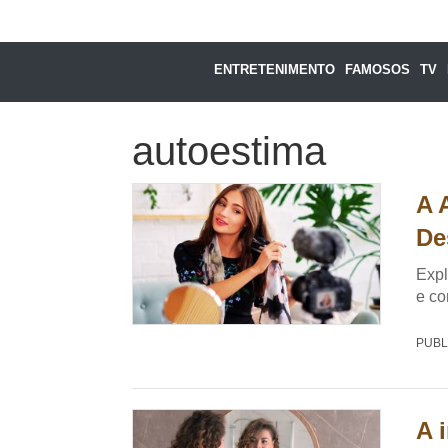
ENTRETENIMENTO
FAMOSOS
TV
autoestima
A 
De
Expl
e co
PUBL
A 