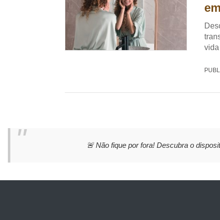
em
Desc
tran
vida
PUBL
🚨 Não fique por fora! Descubra o disposit