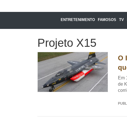
ENTRETENIMENTO
FAMOSOS
TV
Projeto X15
O 
qu
Em 1
de K
corr
PUBL