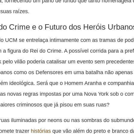
a, fornecendo um pano de fundo que tanto homenageia 
 suas raízes.
do Crime e o Futuro dos Heróis Urbano
do UCM se entrelaça intimamente com as tramas de pod
 a figura do Rei do Crime. A possível corrida para a pref
 pelo vilão poderia catalisar um evento sem precedente
banos como os Defensores em uma batalha não apenas f
ém ideológica. Será que o Homem Aranha e companhia
 as novas regras impostas por uma Nova York sob o co
iores criminosos que já pisou em suas ruas?
 ruas iluminadas por neons ou nas sombras do submund
omete trazer
histórias
que vão além do preto e branco d