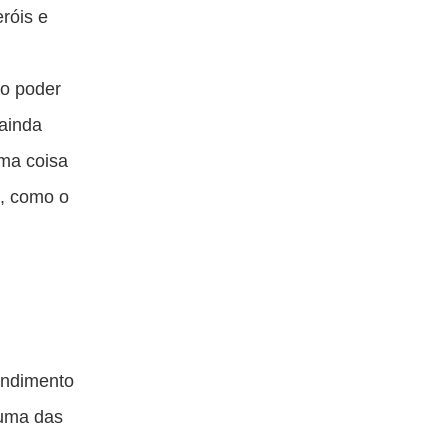
ta
esta
esta
esta
róis e
blicação
publicação
publicação
publicação
om
com
com
com
o poder
acebook
Twitter
Email
Messenger
 ainda
ma coisa
s, como o
endimento
 uma das