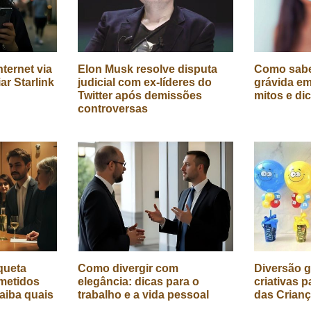
ternet via
Elon Musk resolve disputa
Como sabe
iar Starlink
judicial com ex-líderes do
grávida em
Twitter após demissões
mitos e di
controversas
queta
Como divergir com
Diversão g
metidos
elegância: dicas para o
criativas p
aiba quais
trabalho e a vida pessoal
das Crian