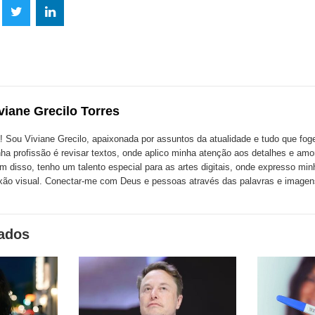
lhe
Compartilhe
Compartilhe
mpartilhe
esta
esta
ta
ão
publicação
publicação
blicação
com
com
m
viane Grecilo Torres
k
Twitter
LinkedIn
ssenger
! Sou Viviane Grecilo, apaixonada por assuntos da atualidade e tudo que foge 
ha profissão é revisar textos, onde aplico minha atenção aos detalhes e amo
m disso, tenho um talento especial para as artes digitais, onde expresso minh
xão visual. Conectar-me com Deus e pessoas através das palavras e image
nados