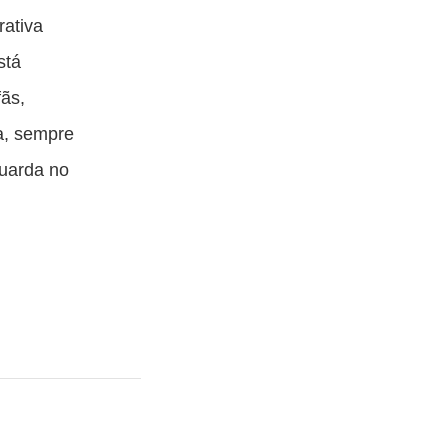
rativa
stá
fãs,
a, sempre
guarda no