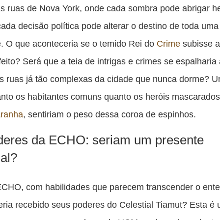
es
s ruas de Nova York, onde cada sombra pode abrigar he
pu
 cada decisão política pode alterar o destino de toda uma
c
. O que aconteceria se o temido Rei do
Crime
subisse a
F
eito? Será que a teia de intrigas e crimes se espalharia
s ruas já tão complexas da cidade que nunca dorme? U
tanto os habitantes comuns quanto os heróis mascarado
ranha
, sentiriam o peso dessa coroa de espinhos.
deres da ECHO: seriam um presente
ial?
ECHO, com habilidades que parecem transcender o ent
ria recebido seus poderes do Celestial Tiamut? Esta é