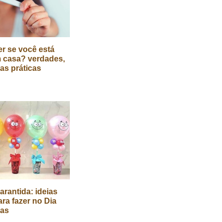
r se você está
 casa? verdades,
cas práticas
arantida: ideias
ara fazer no Dia
ças