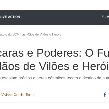
X24 Notícias
LIVE ACTION
FIL
uturo do UCM nas Mãos de Vilões e Heróis
caras e Poderes: O Fu
os de Vilões e Herói
 escalam prédios e seres cósmicos tecem o destino da huma
r
Viviane Grecilo Torres
Co