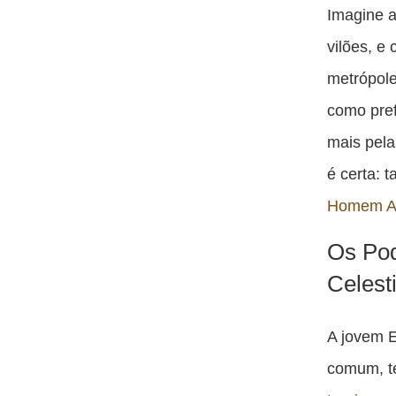
Imagine a
vilões, e
metrópole
como pref
mais pela
é certa: 
Homem A
Os Po
Celest
A jovem 
comum, te