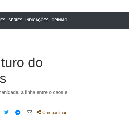
MES
SERIES
INDICAÇÕES
OPINIÃO
turo do
s
nidade, a linha entre o caos e
Compartilhar
mpartilhe
Compartilhe
Compartilhe
Compartilhe