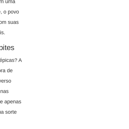
em uma
, o povo
com suas
is.
pites
 épicas? A
ora de
verso
 nas
ize apenas
a sorte