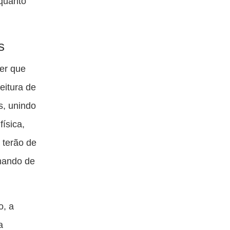
quanto
s
er que
eitura de
s, unindo
ísica,
 terão de
mando de
o, a
a