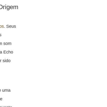
Origem
ios
. Seus
s
um som
 a Echo
r sido
e uma
 e