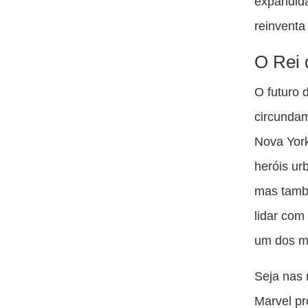
expandid
reinventa
O Rei 
O futuro 
circundam
Nova York
heróis ur
mas tamb
lidar com
um dos ma
Seja nas
Marvel pr