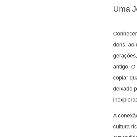
Uma J
Conhecer
dons, ao 
gerações,
antigo. O
copiar qu
deixado p
inexplora
A conexã
cultura r