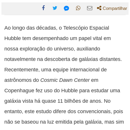
Compartilhar
Compartilhe
Compartilhe
Compartilhe
Compartilhe
Compartilhe
esta
esta
esta
esta
Ao longo das décadas, o Telescópio Espacial
esta
publicação
publicação
publicação
publicação
publicação
Hubble tem desempenhado um papel vital em
com
com
com
com
com
nossa exploração do universo, auxiliando
Facebook
Twitter
WhatsApp
Email
Messenger
notavelmente na descoberta de galáxias distantes.
Recentemente, uma equipe internacional de
astrônomos do
Cosmic Dawn Center
em
Copenhague fez uso do Hubble para estudar uma
galáxia vista há quase 11 bilhões de anos. No
entanto, este estudo difere dos convencionais, pois
não se baseou na luz emitida pela galáxia, mas sim