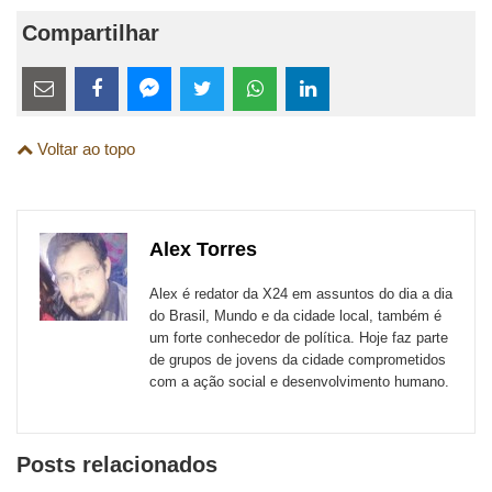
Compartilhar
Estes
links
Compartilhe
Compartilhe
Compartilhe
Compartilhe
Compartilhe
Compartilhe
são
Voltar ao topo
esta
esta
esta
esta
esta
esta
para
publicação
publicação
publicação
publicação
publicação
publicação
links
com
com
com
com
com
com
de
Alex Torres
Email
Facebook
Twitter
WhatsApp
LinkedIn
Messenger
sites
Alex é redator da X24 em assuntos do dia a dia
externos
do Brasil, Mundo e da cidade local, também é
um forte conhecedor de política. Hoje faz parte
de
de grupos de jovens da cidade comprometidos
redes
com a ação social e desenvolvimento humano.
sociais
Posts relacionados