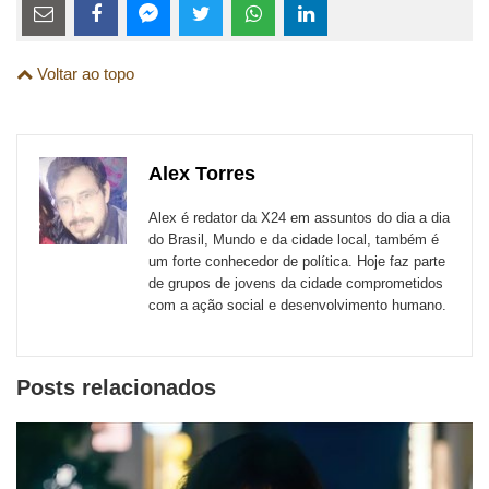
Estes
links
Compartilhe
Compartilhe
Compartilhe
Compartilhe
Compartilhe
Compartilhe
são
Voltar ao topo
esta
esta
esta
esta
esta
esta
para
publicação
publicação
publicação
publicação
publicação
publicação
links
com
com
com
com
com
com
de
Alex Torres
Email
Facebook
Twitter
WhatsApp
LinkedIn
Messenger
sites
Alex é redator da X24 em assuntos do dia a dia
externos
do Brasil, Mundo e da cidade local, também é
um forte conhecedor de política. Hoje faz parte
de
de grupos de jovens da cidade comprometidos
redes
com a ação social e desenvolvimento humano.
sociais
Posts relacionados