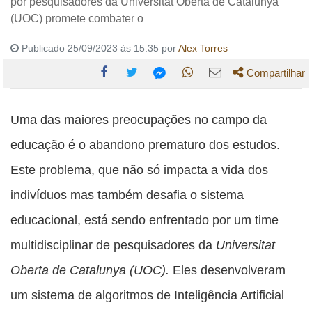
por pesquisadores da Universitat Oberta de Catalunya
(UOC) promete combater o
Publicado 25/09/2023 às 15:35 por
Alex Torres
Compartilhar
Compartilhe
Compartilhe
Compartilhe
Compartilhe
Compartilhe
esta
esta
esta
esta
Uma das maiores preocupações no campo da
esta
publicação
publicação
publicação
publicação
publicação
educação é o abandono prematuro dos estudos.
com
com
com
com
com
Este problema, que não só impacta a vida dos
Facebook
Twitter
WhatsApp
Email
Messenger
indivíduos mas também desafia o sistema
educacional, está sendo enfrentado por um time
multidisciplinar de pesquisadores da
Universitat
Oberta de Catalunya (UOC).
Eles desenvolveram
um sistema de algoritmos de Inteligência Artificial