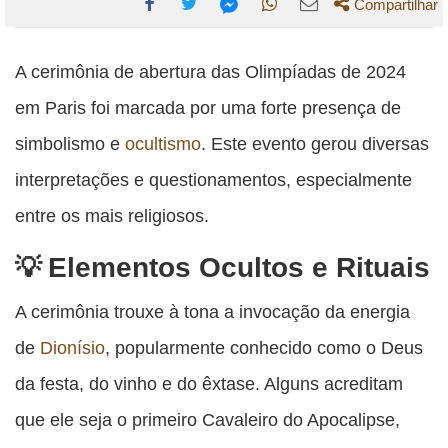
Compartilhar
Compartilhe
Compartilhe
Compartilhe
Compartilhe
Compartilhe
esta
esta
esta
esta
A cerimônia de abertura das Olimpíadas de 2024
esta
publicação
publicação
publicação
publicação
publicação
em Paris foi marcada por uma forte presença de
com
com
com
com
com
simbolismo e
ocultismo
. Este evento gerou diversas
Facebook
Twitter
WhatsApp
Email
Messenger
interpretações e questionamentos, especialmente
entre os mais religiosos.
Elementos Ocultos e Rituais
A cerimônia trouxe à tona a invocação da energia
de
Dionísio
, popularmente conhecido como o Deus
da festa, do vinho e do êxtase. Alguns acreditam
que ele seja o primeiro Cavaleiro do Apocalipse,