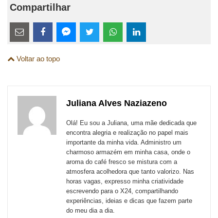
Compartilhar
Estes
links
Compartilhe
Compartilhe
Compartilhe
Compartilhe
Compartilhe
Compartilhe
são
Voltar ao topo
esta
esta
esta
esta
esta
esta
para
publicação
publicação
publicação
publicação
publicação
publicação
links
com
com
com
com
com
com
de
Juliana Alves Naziazeno
Email
Facebook
Twitter
WhatsApp
LinkedIn
Messenger
sites
Olá! Eu sou a Juliana, uma mãe dedicada que
externos
encontra alegria e realização no papel mais
importante da minha vida. Administro um
de
charmoso armazém em minha casa, onde o
redes
aroma do café fresco se mistura com a
atmosfera acolhedora que tanto valorizo. Nas
sociais
horas vagas, expresso minha criatividade
escrevendo para o X24, compartilhando
experiências, ideias e dicas que fazem parte
do meu dia a dia.