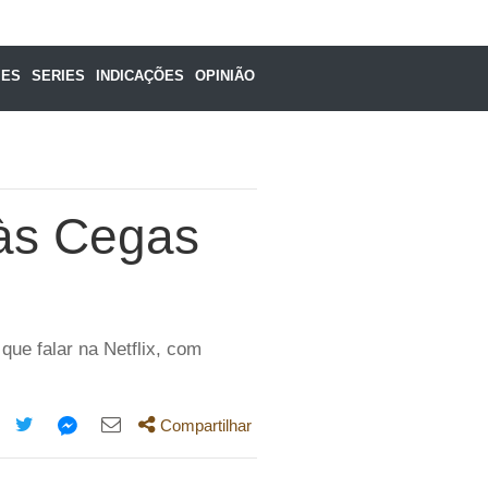
MES
SERIES
INDICAÇÕES
OPINIÃO
às Cegas
ue falar na Netflix, com
Compartilhar
mpartilhe
Compartilhe
Compartilhe
Compartilhe