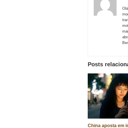
Email
Faceboo
Me
sites
Olá
mom
externos
tra
de
mot
mai
redes
abr
sociais
Bem
Posts relacio
China aposta em in