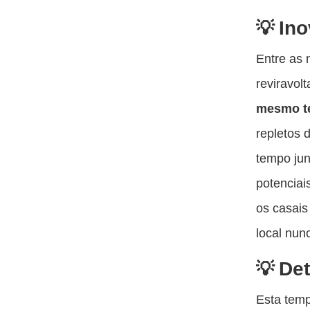
Ino
Entre as 
reviravol
mesmo t
repletos 
tempo jun
potenciai
os casais
local nun
Det
Esta temp