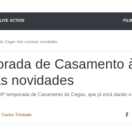
X24 Notícias
LIVE ACTION
FIL
s Cegas trás curiosas novidades
orada de Casamento 
as novidades
6ª temporada de Casamento às Cegas, que já está dando o q
r
Carlos Trindade
Co