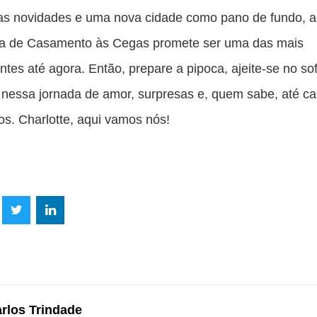
as novidades e uma nova cidade como pano de fundo, a
a de Casamento às Cegas promete ser uma das mais
tes até agora. Então, prepare a pipoca, ajeite-se no so
nessa jornada de amor, surpresas e, quem sabe, até c
os. Charlotte, aqui vamos nós!
lhe
Compartilhe
Compartilhe
mpartilhe
esta
esta
ta
ão
publicação
publicação
blicação
com
com
m
rlos Trindade