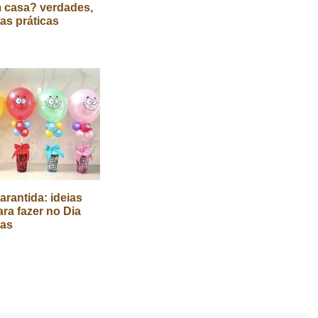
 casa? verdades,
cas práticas
arantida: ideias
ara fazer no Dia
ças