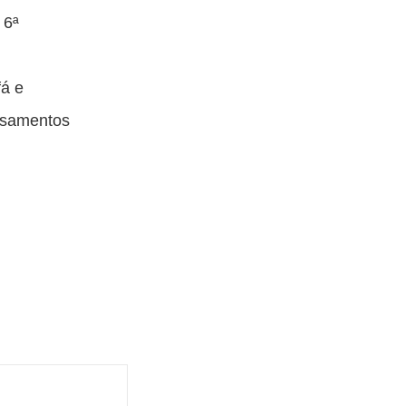
 6ª
fá e
asamentos