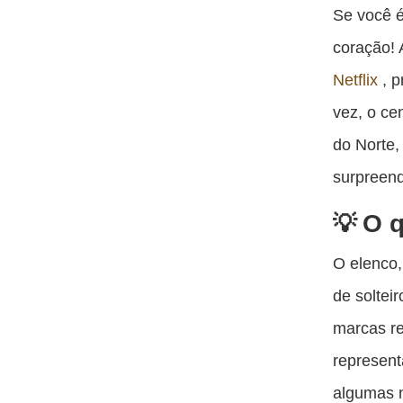
Se você é
coração!
Netflix
, p
vez, o ce
do Norte
surpreen
O q
O elenco,
de soltei
marcas re
represent
algumas n