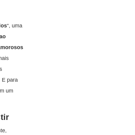
los
“, uma
ao
 amorosos
mais
s
. E para
 em um
tir
te,