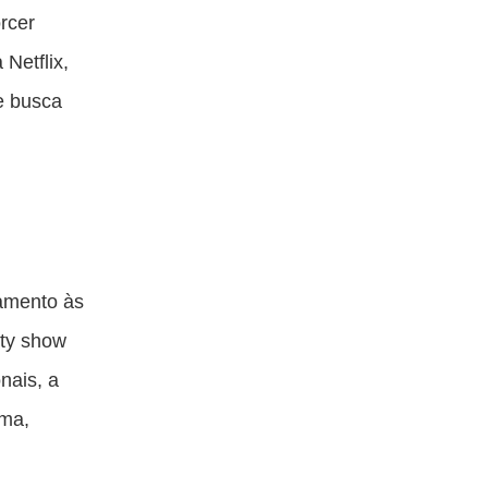
rcer
 Netflix,
e busca
samento às
ity show
nais, a
rma,