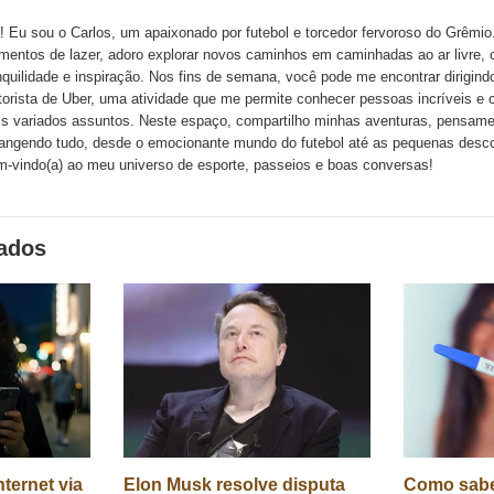
k
Twitter
LinkedIn
ssenger
! Eu sou o Carlos, um apaixonado por futebol e torcedor fervoroso do Grêmi
entos de lazer, adoro explorar novos caminhos em caminhadas ao ar livre, 
nquilidade e inspiração. Nos fins de semana, você pode me encontrar dirigin
orista de Uber, uma atividade que me permite conhecer pessoas incríveis e 
s variados assuntos. Neste espaço, compartilho minhas aventuras, pensame
angendo tudo, desde o emocionante mundo do futebol até as pequenas descob
-vindo(a) ao meu universo de esporte, passeios e boas conversas!
nados
ternet via
Elon Musk resolve disputa
Como sabe