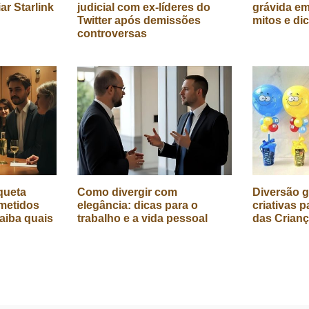
iar Starlink
judicial com ex-líderes do
grávida em
Twitter após demissões
mitos e di
controversas
queta
Como divergir com
Diversão g
metidos
elegância: dicas para o
criativas p
aiba quais
trabalho e a vida pessoal
das Crian