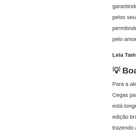
garantind
pelos seus
permitin
pelo amor
Leia Ta
Boa
Para a al
Cegas pa
está long
edição br
trazendo 