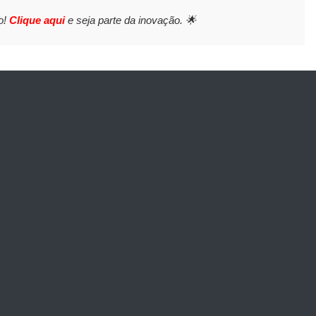
o!
Clique aqui
e seja parte da inovação. 🌟