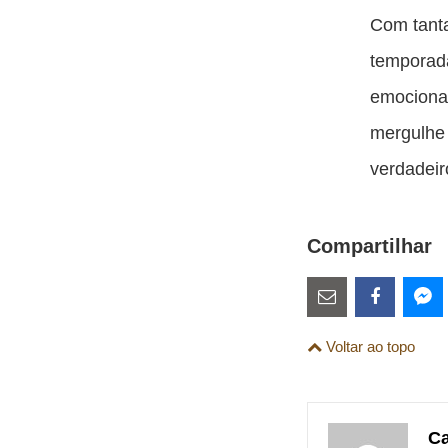
Com tant
temporad
emocionan
mergulhe 
verdadeir
Compartilhar
Estes
links
Compartilhe
Comparti
Co
Voltar ao topo
são
esta
esta
es
para
publicação
publicaç
pu
links
com
com
co
Ca
de