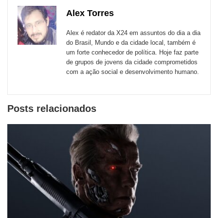
com
com
com
com
com
com
de
Alex Torres
Email
Facebook
Twitter
WhatsApp
LinkedIn
Messenger
sites
Alex é redator da X24 em assuntos do dia a dia
externos
do Brasil, Mundo e da cidade local, também é
um forte conhecedor de política. Hoje faz parte
de
de grupos de jovens da cidade comprometidos
redes
com a ação social e desenvolvimento humano.
sociais
Posts relacionados