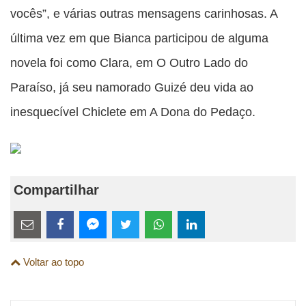
vocês”, e várias outras mensagens carinhosas. A
última vez em que Bianca participou de alguma
novela foi como Clara, em O Outro Lado do
Paraíso, já seu namorado Guizé deu vida ao
inesquecível Chiclete em A Dona do Pedaço.
Compartilhar
Estes
links
Compartilhe
Compartilhe
Compartilhe
Compartilhe
Compartilhe
Compartilhe
são
Voltar ao topo
esta
esta
esta
esta
esta
esta
para
publicação
publicação
publicação
publicação
publicação
publicação
links