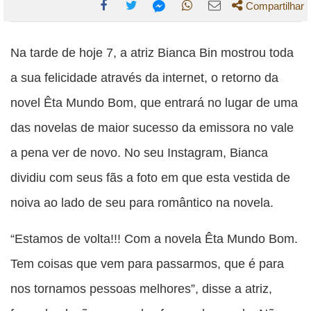
Compartilhar
Compartilhe
Compartilhe
Compartilhe
Compartilhe
Compartilhe
esta
esta
esta
esta
Na tarde de hoje 7, a atriz Bianca Bin mostrou toda
esta
publicação
publicação
publicação
publicação
publicação
a sua felicidade através da internet, o retorno da
com
com
com
com
com
novel Êta Mundo Bom, que entrará no lugar de uma
Facebook
Twitter
WhatsApp
Email
Messenger
das novelas de maior sucesso da emissora no vale
a pena ver de novo. No seu Instagram, Bianca
dividiu com seus fãs a foto em que esta vestida de
noiva ao lado de seu para romântico na novela.
“Estamos de volta!!! Com a novela Êta Mundo Bom.
Tem coisas que vem para passarmos, que é para
nos tornamos pessoas melhores”, disse a atriz,