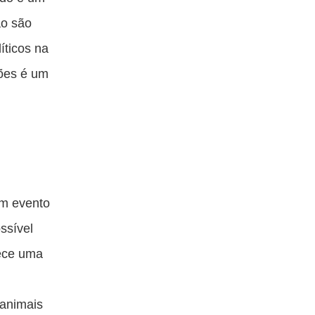
ão são
íticos na
sões é um
um evento
ssível
rece uma
 animais