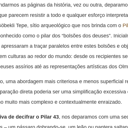
es
darmos as páginas da história, vez ou outra, deparam
pu
ue parecem resistir a todo e qualquer esforço interpreta
c
öbekli Tepe, sítio arqueológico que nos brinda com o
Pi
F
nhecido como o pilar dos “bolsões dos deuses”. Inicia
 apressaram a traçar paralelos entre estes bolsões e ob
 em culturas ao redor do mundo: desde os recipientes s
euses assírios até as representações artísticas dos Ol
o, uma abordagem mais criteriosa e menos superficial r
aração direta poderia ser uma simplificação excessiva
o muito mais complexo e contextualmente enraizado.
iva de decifrar o Pilar 43
, nos deparamos com uma se
s – um pássaro dobrando-se, um leão ou pantera salta