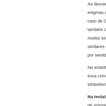
Ao desven
enigmas q
caso de G
também co
muitos se
similares
por semid
No entant
essa comp
simbolism
Na tentat
de animai