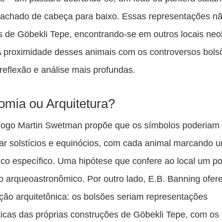
gachado de cabeça para baixo. Essas representações n
s de Göbekli Tepe, encontrando-se em outros locais neol
A proximidade desses animais com os controversos bol
 reflexão e análise mais profundas.
omia ou Arquitetura?
logo Martin Swetman propõe que os símbolos poderiam
ar solstícios e equinócios, com cada animal marcando 
co específico. Uma hipótese que confere ao local um po
do arqueoastronômico. Por outro lado, E.B. Banning ofe
ação arquitetônica: os bolsões seriam representações
cas das próprias construções de Göbekli Tepe, com os