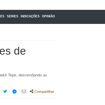
MES
SERIES
INDICAÇÕES
OPINIÃO
es de
öbekli Tepe, desvendando as
Compartilhar
mpartilhe
Compartilhe
Compartilhe
Compartilhe