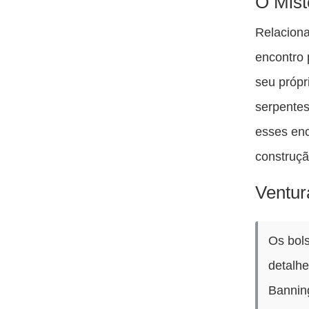
O Mist
Relaciona
encontro 
seu própr
serpentes
esses enc
construçã
Ventur
Os bols
detalhe
Bannin