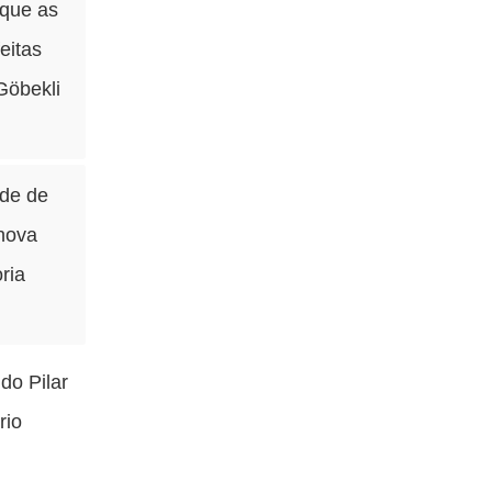
 que as
eitas
Göbekli
ade de
 nova
ria
do Pilar
rio