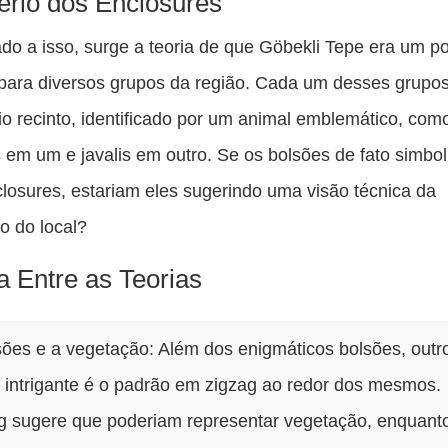
ério dos Enclosures
do a isso, surge a teoria de que Göbekli Tepe era um p
para diversos grupos da região. Cada um desses grupo
io recinto, identificado por um animal emblemático, com
 em um e javalis em outro. Se os bolsões de fato simbo
losures, estariam eles sugerindo uma visão técnica da
o do local?
a Entre as Teorias
ões e a vegetação: Além dos enigmáticos bolsões, outr
 intrigante é o padrão em zigzag ao redor dos mesmos.
g sugere que poderiam representar vegetação, enquant