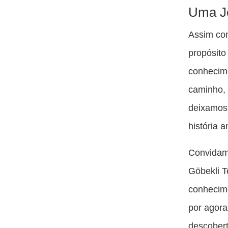
Uma J
Assim com
propósit
conhecime
caminho, 
deixamos 
história a
Convidamo
Göbekli T
conhecime
por agora
descobert