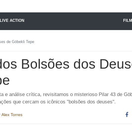
X24 Notícias
LIVE ACTION
FIL
es de Göbekli Tepe
os Bolsões dos Deus
pe
 e análise crítica, revisitamos o misterioso Pilar 43 de G
ações que cercam os icônicos "bolsões dos deuses".
r
Alex Torres
Co