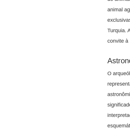
animal a
exclusiva
Turquia. 
convite à
Astron
O arqueó
represent
astronômi
significa
interpret
esquemáti