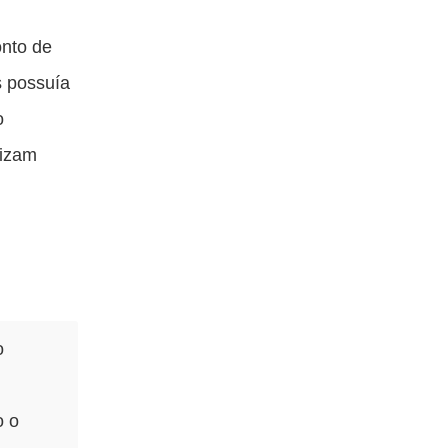
onto de
s possuía
o
lizam
o
o o