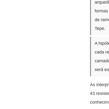
arqueó
formas 
de ramo
Tepe.
A hipót
cada re
camada 
será e
As interp
43 resist
conhecime