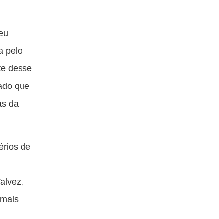
seu
a pelo
te desse
gado que
as da
érios de
alvez,
 mais