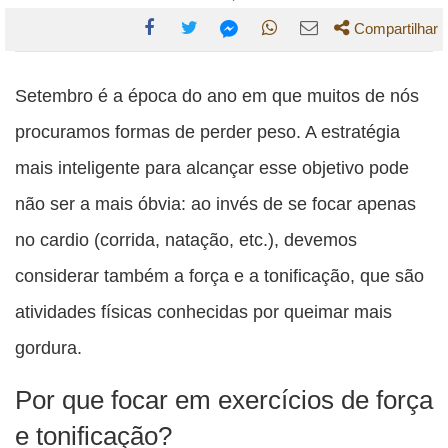
Compartilhar
Compartilhe
Compartilhe
Compartilhe
Compartilhe
Compartilhe
esta
esta
esta
esta
Setembro é a época do ano em que muitos de nós
esta
publicação
publicação
publicação
publicação
publicação
procuramos formas de perder peso. A estratégia
com
com
com
com
com
mais inteligente para alcançar esse objetivo pode
Facebook
Twitter
WhatsApp
Email
Messenger
não ser a mais óbvia: ao invés de se focar apenas
no cardio (corrida, natação, etc.), devemos
considerar também a força e a tonificação, que são
atividades físicas conhecidas por queimar mais
gordura.
Por que focar em exercícios de força
e tonificação?