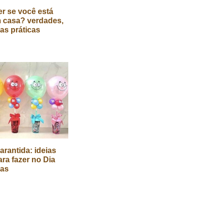
r se você está
 casa? verdades,
cas práticas
arantida: ideias
ara fazer no Dia
ças