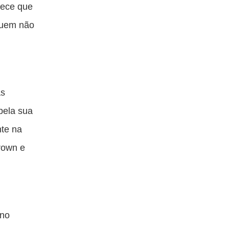
rece que
 quem não
as
pela sua
nte na
rown e
 no