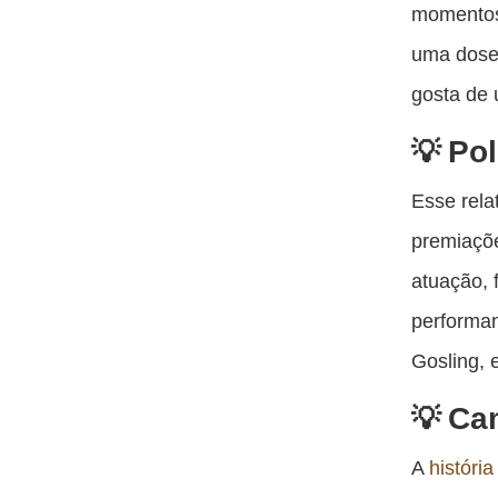
momentos
uma dose 
gosta de 
Pol
Esse rela
premiaçõe
atuação, 
performan
Gosling, 
Ca
A
história