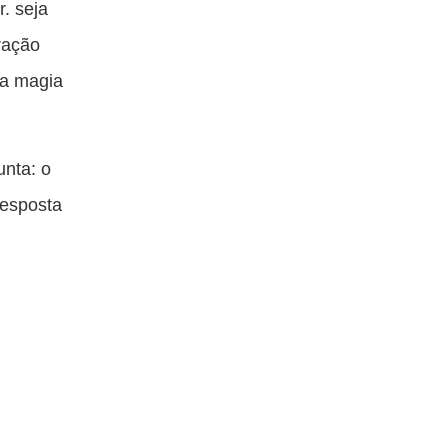
. seja
ração
 a magia
unta: o
resposta