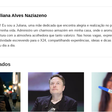
ão
publicação
publicação
blicação
com
com
m
liana Alves Naziazeno
k
Twitter
LinkedIn
ssenger
! Eu sou a Juliana, uma mãe dedicada que encontra alegria e realização no p
minha vida. Administro um charmoso armazém em minha casa, onde o aroma
tura com a atmosfera acolhedora que tanto valorizo. Nas horas vagas, expr
atividade escrevendo para o X24, compartilhando experiências, ideias e dica
 dia a dia.
nados