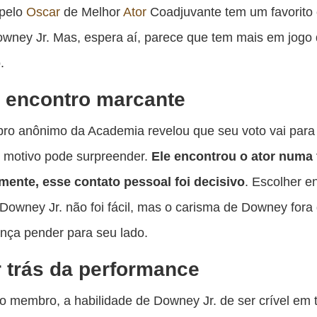
es
 pelo
Oscar
de Melhor
Ator
Coadjuvante tem um favorito 
pu
wney Jr. Mas, espera aí, parece que tem mais em jogo
c
.
F
 encontro marcante
o anônimo da Academia revelou que seu voto vai par
o motivo pode surpreender.
Ele encontrou o
ator numa 
mente, esse contato pessoal foi decisivo
. Escolher e
 Downey Jr. não foi fácil, mas o carisma de Downey fora 
ança pender para seu lado.
 trás da performance
 membro, a habilidade de Downey Jr. de ser crível em 