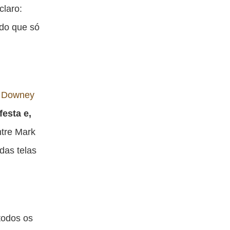
ta
esta
esta
esta
claro:
blicação
publicação
publicação
publicação
 do que só
om
com
com
com
acebook
Twitter
Email
Messenger
a
Downey
festa e,
ntre Mark
das telas
todos os