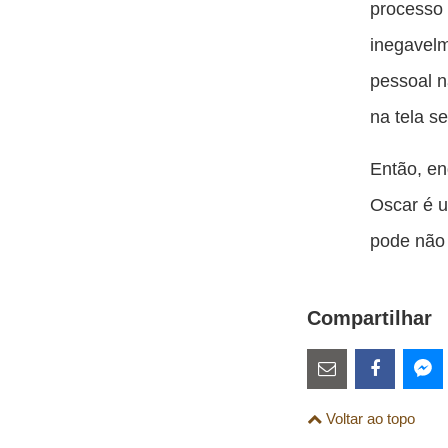
processo
inegavelm
pessoal 
na tela s
Então, en
Oscar é u
pode não 
Compartilhar
Estes
links
Compartilhe
Comparti
Co
Voltar ao topo
são
esta
esta
es