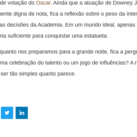
 de votação do
Oscar
. Ainda que a atuação de Downey Jr
ente digna de nota, fica a reflexão sobre o peso da inte
nas decisões da Academia. Em um mundo ideal, apenas
eria suficiente para conquistar uma estatueta.
quanto nos preparamos para a grande noite, fica a perg
ma celebração do talento ou um jogo de influências? A 
ser tão simples quanto parece.
lhe
Compartilhe
Compartilhe
mpartilhe
esta
esta
ta