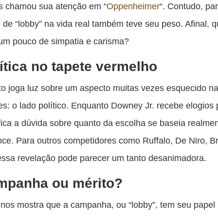
 chamou sua atenção em “
Oppenheimer
“. Contudo, pa
de “lobby” na vida real também teve seu peso. Afinal,
um pouco de simpatia e carisma?
ítica no tapete vermelho
to joga luz sobre um aspecto muitas vezes esquecido n
s: o lado político. Enquanto Downey Jr. recebe elogios 
fica a dúvida sobre quanto da escolha se baseia realme
ce. Para outros competidores como Ruffalo, De Niro, B
essa revelação pode parecer um tanto desanimadora.
mpanha ou mérito?
nos mostra que a campanha, ou “lobby”, tem seu papel