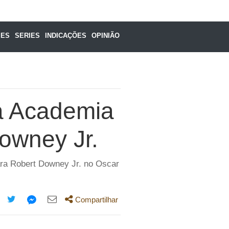
MES
SERIES
INDICAÇÕES
OPINIÃO
a Academia
Downey Jr.
ra Robert Downey Jr. no Oscar
Compartilhar
mpartilhe
Compartilhe
Compartilhe
Compartilhe