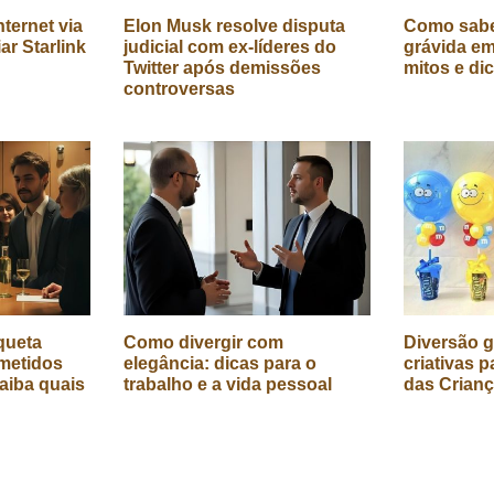
ternet via
Elon Musk resolve disputa
Como sabe
iar Starlink
judicial com ex-líderes do
grávida em
Twitter após demissões
mitos e di
controversas
queta
Como divergir com
Diversão g
metidos
elegância: dicas para o
criativas p
aiba quais
trabalho e a vida pessoal
das Crian