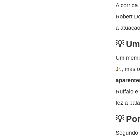
A corrida
Robert Do
a atuação
Um
Um membr
Jr
., mas 
aparente
Ruffalo e
fez a bal
Por
Segundo o