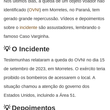
esta
esta
esta
esta
Nos últimos dias, a queda de um objeto voador não
esta
publicação
publicação
publicação
publicação
publicação
identificado (
OVNI
) em Morretes, no Paraná, tem
com
com
com
com
com
gerado grande repercussão. Vídeos e depoimentos
Facebook
Twitter
WhatsApp
Email
Messenger
sobre o
incidente
são assustadores, lembrando o
famoso Caso Varginha.
O Incidente
Testemunhas relataram a queda do OVNI no dia 15
de setembro de 2023, em Morretes. O exército teria
proibido os bombeiros de acessarem o local. A
situação chamou a atenção do governo dos
Estados Unidos, incluindo a Área 51.
Depoimentos