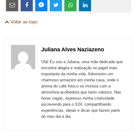
Estes
links
Compartilhe
Compartilhe
Compartilhe
Compartilhe
Compartilhe
Compartilhe
são
Voltar ao topo
esta
esta
esta
esta
esta
esta
para
publicação
publicação
publicação
publicação
publicação
publicação
links
com
com
com
com
com
com
de
Juliana Alves Naziazeno
Email
Facebook
Twitter
WhatsApp
LinkedIn
Messenger
sites
Olá! Eu sou a Juliana, uma mãe dedicada que
externos
encontra alegria e realização no papel mais
importante da minha vida. Administro um
de
charmoso armazém em minha casa, onde o
redes
aroma do café fresco se mistura com a
atmosfera acolhedora que tanto valorizo. Nas
sociais
horas vagas, expresso minha criatividade
escrevendo para o X24, compartilhando
experiências, ideias e dicas que fazem parte
do meu dia a dia.