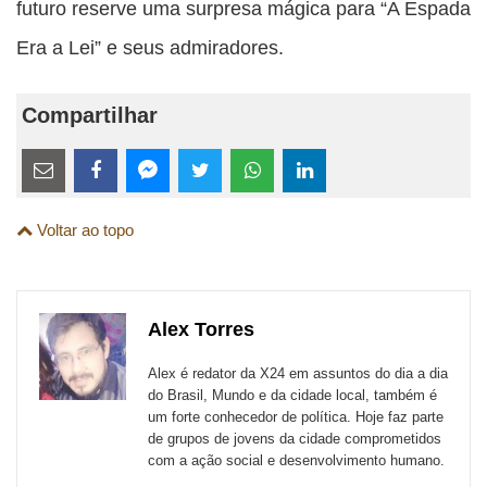
futuro reserve uma surpresa mágica para “A Espada
Era a Lei” e seus admiradores.
Compartilhar
Estes
links
Compartilhe
Compartilhe
Compartilhe
Compartilhe
Compartilhe
Compartilhe
são
Voltar ao topo
esta
esta
esta
esta
esta
esta
para
publicação
publicação
publicação
publicação
publicação
publicação
links
com
com
com
com
com
com
de
Alex Torres
Email
Facebook
Twitter
WhatsApp
LinkedIn
Messenger
sites
Alex é redator da X24 em assuntos do dia a dia
externos
do Brasil, Mundo e da cidade local, também é
um forte conhecedor de política. Hoje faz parte
de
de grupos de jovens da cidade comprometidos
redes
com a ação social e desenvolvimento humano.