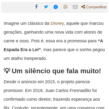
Compartilhar
Compartilhe
Compartilhe
Compartilhe
Compartilhe
Compartilhe
esta
esta
esta
esta
Imagine um clássico da
Disney
, aquele que marcou
esta
publicação
publicação
publicação
publicação
publicação
gerações, ganhando uma nova vida com atores de
com
com
com
com
com
carne e osso. Pois é, essa era a promessa para
“A
Facebook
Twitter
WhatsApp
Email
Messenger
Espada Era a Lei”
, mas parece que o sonho pegou
um atalho inesperado.
Um silêncio que fala muito!
Desde o anúncio em 2015, o projeto parecia
promissor. Em 2018, Juan Carlos Fresnadillo foi
confirmado como diretor, trazendo esperança aos
fãs. Contudo, recentemente, em uma conversa com