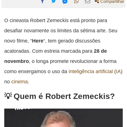
Compartilhar
Compartilhe
Compartilhe
Compartilhe
Compartilhe
Compartilhe
esta
esta
esta
esta
O cineasta Robert Zemeckis está pronto para
esta
publicação
publicação
publicação
publicação
publicação
desafiar novamente os limites da sétima arte. Seu
com
com
com
com
com
novo filme, “
Here
“, tem gerado discussões
Facebook
Twitter
WhatsApp
Email
Messenger
acaloradas. Com estreia marcada para
28 de
novembro
, o longa promete revolucionar a forma
como enxergamos o uso da
inteligência artificial
(
IA
)
no
cinema
.
Quem é Robert Zemeckis?