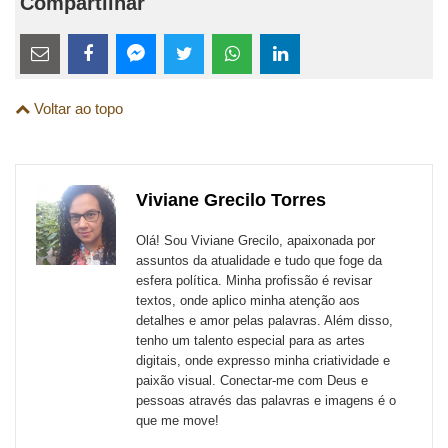
Compartilhar
Estes
links
Compartilhe
Compartilhe
Compartilhe
Compartilhe
Compartilhe
Compartilhe
são
Voltar ao topo
esta
esta
esta
esta
esta
esta
para
publicação
publicação
publicação
publicação
publicação
publicação
links
com
com
com
com
com
com
de
Viviane Grecilo Torres
Email
Facebook
Twitter
WhatsApp
LinkedIn
Messenger
sites
Olá! Sou Viviane Grecilo, apaixonada por
externos
assuntos da atualidade e tudo que foge da
esfera política. Minha profissão é revisar
de
textos, onde aplico minha atenção aos
redes
detalhes e amor pelas palavras. Além disso,
tenho um talento especial para as artes
sociais
digitais, onde expresso minha criatividade e
paixão visual. Conectar-me com Deus e
pessoas através das palavras e imagens é o
que me move!