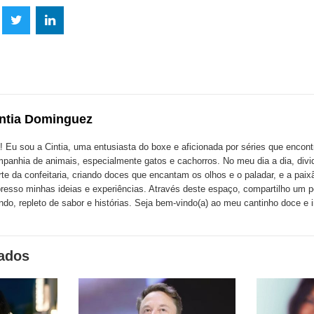
lhe
Compartilhe
Compartilhe
mpartilhe
esta
esta
ta
ão
publicação
publicação
blicação
com
com
m
ntia Dominguez
k
Twitter
LinkedIn
ssenger
! Eu sou a Cintia, uma entusiasta do boxe e aficionada por séries que encont
panhia de animais, especialmente gatos e cachorros. No meu dia a dia, div
rte da confeitaria, criando doces que encantam os olhos e o paladar, e a paix
resso minhas ideias e experiências. Através deste espaço, compartilho um
do, repleto de sabor e histórias. Seja bem-vindo(a) ao meu cantinho doce e i
nados