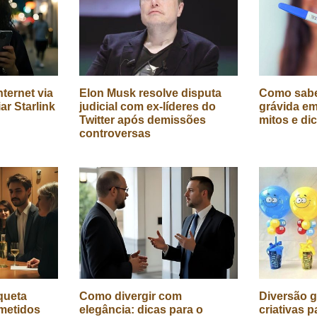
ternet via
Elon Musk resolve disputa
Como sabe
iar Starlink
judicial com ex-líderes do
grávida em
Twitter após demissões
mitos e di
controversas
queta
Como divergir com
Diversão g
metidos
elegância: dicas para o
criativas p