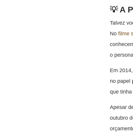
A P
Talvez vo
No
filme 
conhecemo
o person
Em 2014,
no papel 
que tinha
Apesar de
outubro d
orçamento