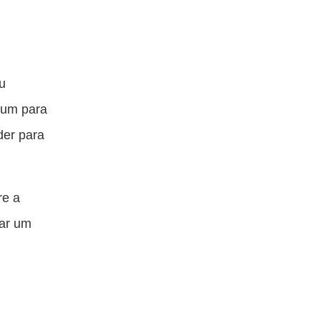
u
atum para
der para
re a
gar um