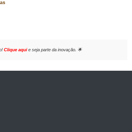
ças
o!
Clique aqui
e seja parte da inovação. 🌟