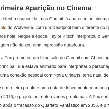
rimeira Aparição no Cinema
cê tenha esquecido, mas Gambit já apareceu no cinema
solo
do Wolverine, com um Deadpool bem diferente do 
s hoje. Naquela época, Taylor Kitsch interpretou o Ga
agem não deixou uma impressão duradoura.
 a Fox prometeu um filme solo do Gambit com Channin
principal. Ele estava animado para interpretar o persona
 uma conexão pessoal com Nova Orleans, terra natal de
 um roteiro pronto e uma data de lançamento marcada 
e 2016, o projeto enfrentou vários problemas. A Fox cor
 após o fracasso do Quarteto Fantástico em 2015, e o f