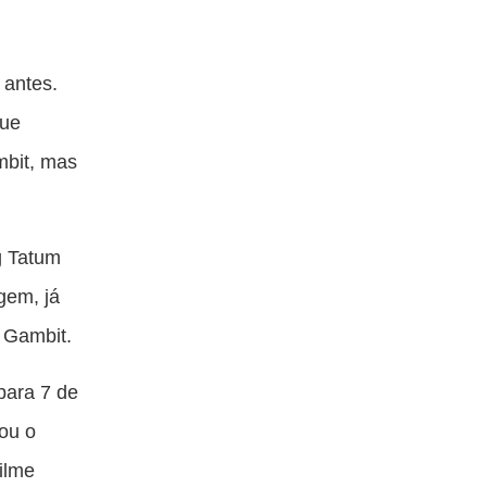
 antes.
que
mbit, mas
g Tatum
gem, já
 Gambit.
para 7 de
tou o
ilme