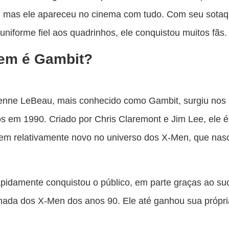
pu
, mas ele apareceu no cinema com tudo. Com seu sota
c
e uniforme fiel aos quadrinhos, ele conquistou muitos fãs.
F
em é Gambit?
enne LeBeau, mais conhecido como Gambit, surgiu nos
s em 1990. Criado por Chris Claremont e Jim Lee, ele 
em relativamente novo no universo dos X-Men, que nas
pidamente conquistou o público, em parte graças ao su
mada dos X-Men dos anos 90. Ele até ganhou sua própria