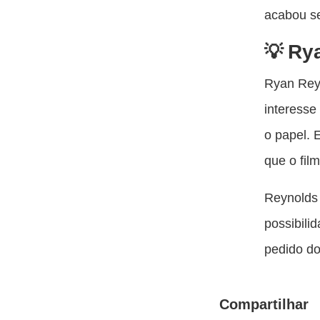
acabou s
Rya
Ryan Rey
interesse
o papel. 
que o fil
Reynolds 
possibili
pedido do
Compartilhar