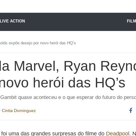
X24 Notícias
LIVE ACTION
FIL
nolds expõe desejo por novo herói das HQ’s
 da Marvel, Ryan Reyn
 novo herói das HQ’s
 Gambit quase aconteceu e o que esperar do futuro do per
r
Cintia Dominguez
Co
es
foi uma das grandes surpresas do filme do
Deadpool
. 