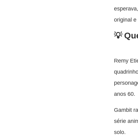
esperava
original 
Qu
Remy Eti
quadrinho
personag
anos 60.
Gambit ra
série ani
solo.