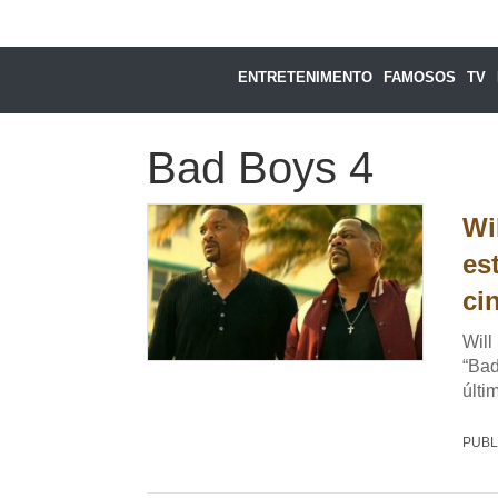
ENTRETENIMENTO
FAMOSOS
TV
Bad Boys 4
Wi
es
ci
Will
“Bad
últi
PUBL