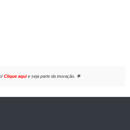
o!
Clique aqui
e seja parte da inovação. 🌟