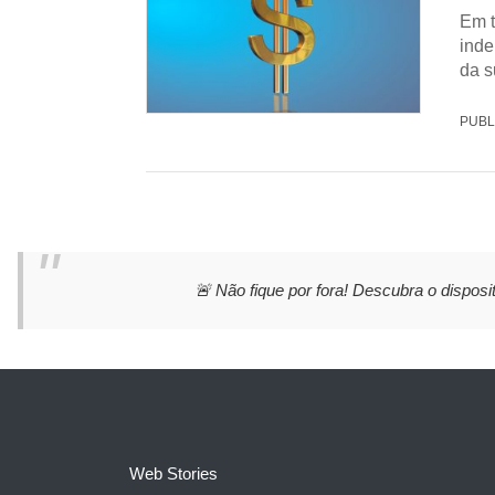
Em t
inde
da s
PUBL
🚨 Não fique por fora! Descubra o disposit
Web Stories