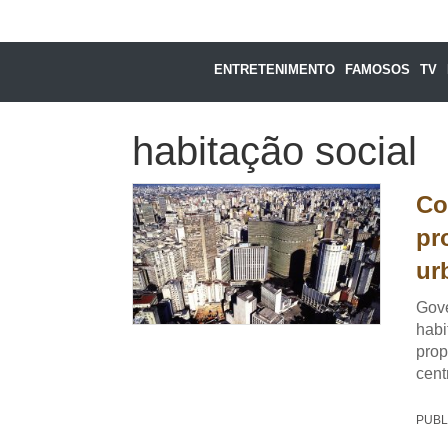
ENTRETENIMENTO
FAMOSOS
TV
habitação social
Co
pr
ur
Gove
habi
prop
cent
PUBL