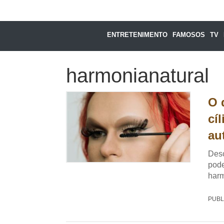
ENTRETENIMENTO
FAMOSOS
TV
harmonianatural
O 
cí
au
Desc
pode
harm
PUBL