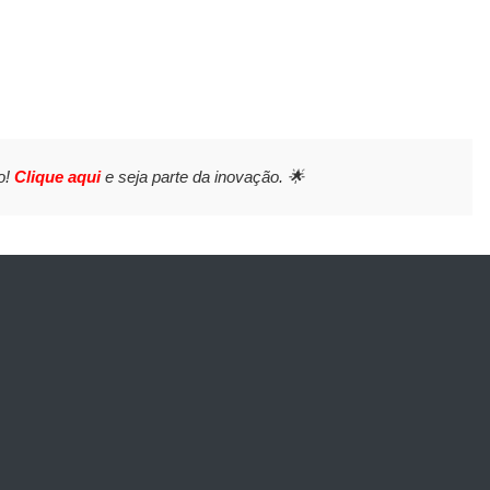
o!
Clique aqui
e seja parte da inovação. 🌟