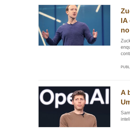
Zu
IA
no
Zuck
enqu
cont
PUBL
A b
Um
Sam 
inte