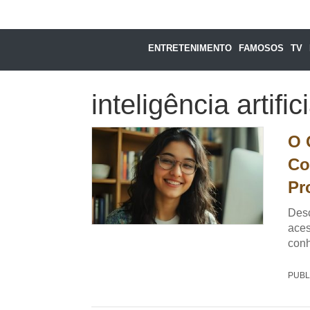
ENTRETENIMENTO
FAMOSOS
TV
inteligência artifici
O 
Co
Pr
Desc
aces
con
PUBL