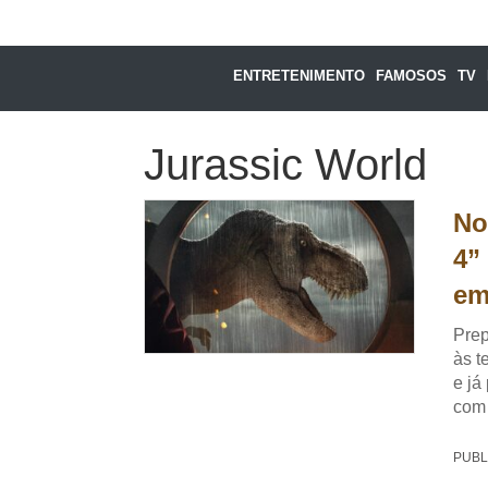
ENTRETENIMENTO
FAMOSOS
TV
Jurassic World
No
4”
em
Prep
às t
e já
com 
PUBL