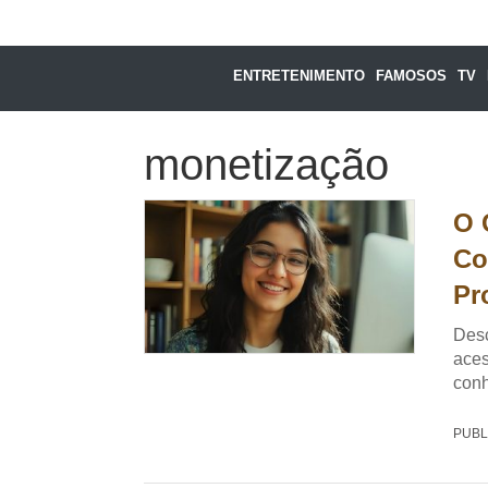
ENTRETENIMENTO
FAMOSOS
TV
monetização
O 
Co
Pr
Desc
aces
con
PUBL