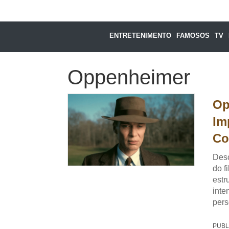
ENTRETENIMENTO
FAMOSOS
TV
Oppenheimer
Op
Im
Co
Desc
do f
estr
inte
pers
PUBL