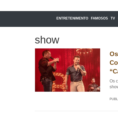
ENTRETENIMENTO
FAMOSOS
TV
show
Os
Co
“C
Os c
sho
PUBL