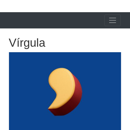
X24 Notícias
Vírgula