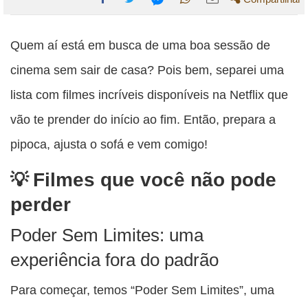
Compartilhe
Compartilhe
Compartilhe
Compartilhe
Compartilhe
esta
esta
esta
esta
Quem aí está em busca de uma boa sessão de
esta
publicação
publicação
publicação
publicação
publicação
cinema sem sair de casa? Pois bem, separei uma
com
com
com
com
com
lista com filmes incríveis disponíveis na Netflix que
Facebook
Twitter
WhatsApp
Email
Messenger
vão te prender do início ao fim. Então, prepara a
pipoca, ajusta o sofá e vem comigo!
Filmes que você não pode
perder
Poder Sem Limites: uma
experiência fora do padrão
Para começar, temos “Poder Sem Limites”, uma