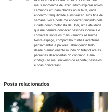
futebol e torcedor fervoroso do Grêmio. Nos
meus momentos de lazer, adoro explorar novos
de
caminhos em caminhadas ao ar livre, onde
redes
encontro tranquilidade e inspiração. Nos fins de
semana, você pode me encontrar dirigindo pela
sociais
cidade como motorista de Uber, uma atividade
que me permite conhecer pessoas incríveis e
conversar sobre os mais variados assuntos.
Neste espaço, compartilho minhas aventuras,
pensamentos e paixões, abrangendo tudo,
desde o emocionante mundo do futebol até as
pequenas descobertas do cotidiano. Bem-
vindo(a) ao meu universo de esporte, passeios
e boas conversas!
Posts relacionados