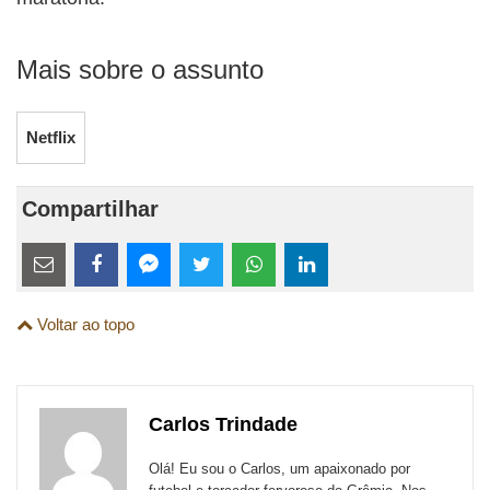
Mais sobre o assunto
Netflix
Compartilhar
Estes
links
Compartilhe
Compartilhe
Compartilhe
Compartilhe
Compartilhe
Compartilhe
são
Voltar ao topo
esta
esta
esta
esta
esta
esta
para
publicação
publicação
publicação
publicação
publicação
publicação
links
com
com
com
com
com
com
de
Carlos Trindade
Email
Facebook
Twitter
WhatsApp
LinkedIn
Messenger
sites
Olá! Eu sou o Carlos, um apaixonado por
externos