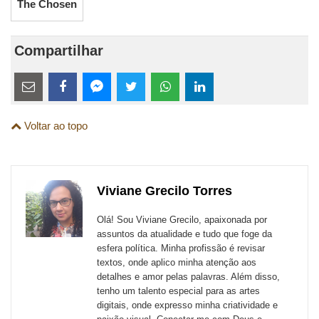
The Chosen
Compartilhar
Estes
links
Compartilhe
Compartilhe
Compartilhe
Compartilhe
Compartilhe
Compartilhe
são
Voltar ao topo
esta
esta
esta
esta
esta
esta
para
publicação
publicação
publicação
publicação
publicação
publicação
links
com
com
com
com
com
com
de
Viviane Grecilo Torres
Email
Facebook
Twitter
WhatsApp
LinkedIn
Messenger
sites
Olá! Sou Viviane Grecilo, apaixonada por
externos
assuntos da atualidade e tudo que foge da
esfera política. Minha profissão é revisar
de
textos, onde aplico minha atenção aos
redes
detalhes e amor pelas palavras. Além disso,
tenho um talento especial para as artes
sociais
digitais, onde expresso minha criatividade e