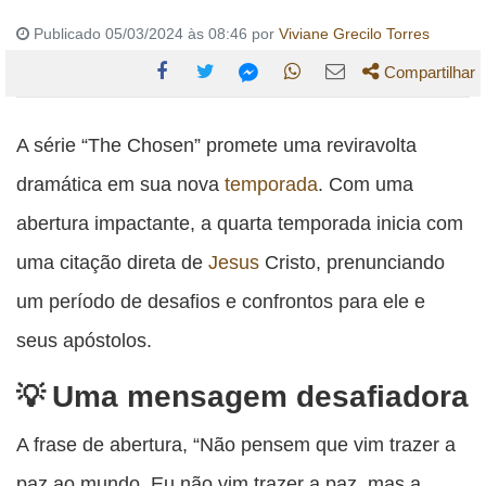
Publicado 05/03/2024 às 08:46 por
Viviane Grecilo Torres
Compartilhar
Compartilhe
Compartilhe
Compartilhe
Compartilhe
Compartilhe
esta
esta
esta
esta
A série “The Chosen” promete uma reviravolta
esta
publicação
publicação
publicação
publicação
publicação
dramática em sua nova
temporada
. Com uma
com
com
com
com
com
abertura impactante, a quarta temporada inicia com
Facebook
Twitter
WhatsApp
Email
Messenger
uma citação direta de
Jesus
Cristo, prenunciando
um período de desafios e confrontos para ele e
seus apóstolos.
Uma mensagem desafiadora
A frase de abertura, “Não pensem que vim trazer a
paz ao mundo. Eu não vim trazer a paz, mas a