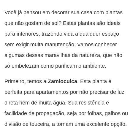
Compartilhe
Compartilhe
Compartilhe
Compartilhe
Compartilhe
esta
esta
esta
esta
Você já pensou em decorar sua casa com plantas
esta
publicação
publicação
publicação
publicação
publicação
que não gostam de sol? Estas plantas são ideais
com
com
com
com
com
para interiores, trazendo vida a qualquer espaço
Facebook
Twitter
WhatsApp
Email
Messenger
sem exigir muita manutenção. Vamos conhecer
algumas dessas maravilhas da natureza, que não
só embelezam como purificam o ambiente.
Primeiro, temos a
Zamioculca
. Esta planta é
perfeita para apartamentos por não precisar de luz
direta nem de muita água. Sua resistência e
facilidade de propagação, seja por folhas, galhos ou
divisão de touceira, a tornam uma excelente opção.