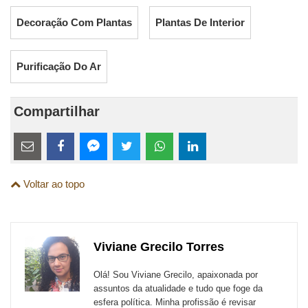
Decoração Com Plantas
Plantas De Interior
Purificação Do Ar
Compartilhar
Estes
links
Compartilhe
Compartilhe
Compartilhe
Compartilhe
Compartilhe
Compartilhe
são
Voltar ao topo
esta
esta
esta
esta
esta
esta
para
publicação
publicação
publicação
publicação
publicação
publicação
links
com
com
com
com
com
com
de
Viviane Grecilo Torres
Email
Facebook
Twitter
WhatsApp
LinkedIn
Messenger
sites
Olá! Sou Viviane Grecilo, apaixonada por
externos
assuntos da atualidade e tudo que foge da
esfera política. Minha profissão é revisar
de