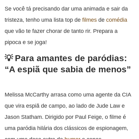
esta
esta
esta
esta
Se você tá precisando dar uma animada e sair da
esta
publicação
publicação
publicação
publicação
publicação
tristeza, tenho uma lista top de
filmes
de
comédia
com
com
com
com
com
que vão te fazer chorar de tanto rir. Prepara a
Facebook
Twitter
WhatsApp
Email
Messenger
pipoca e se joga!
Para amantes de paródias:
“A espiã que sabia de menos”
Melissa McCarthy arrasa como uma agente da CIA
que vira espiã de campo, ao lado de Jude Law e
Jason Statham. Dirigido por Paul Feige, o filme é
uma paródia hilária dos clássicos de espionagem,