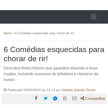
X24 Notícias
Início
»
6 Comédias esquecidas para chorar de rir!
6 Comédias esquecidas para
chorar de rir!
Descubra filmes hilários que garantem diversão e boas
risadas, incluindo sucessos de bilheteria e clássicos do
humor.
Publicado 05/03/2024 às 23:13 por
Viviane Grecilo Torres
Compartilhar
Compartilhe
Compartilhe
Compartilhe
Compartilhe
Compartilhe