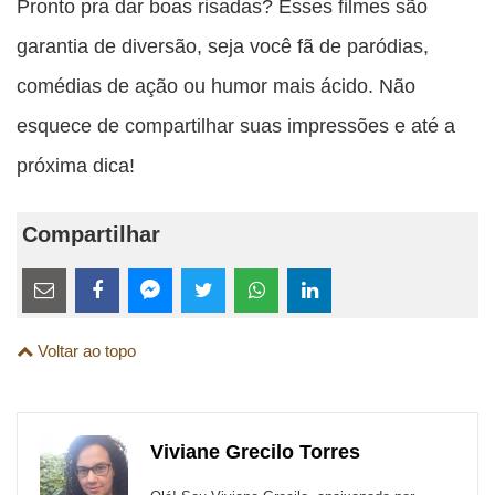
Pronto pra dar boas risadas? Esses filmes são
garantia de diversão, seja você fã de paródias,
comédias de ação ou humor mais ácido. Não
esquece de compartilhar suas impressões e até a
próxima dica!
Compartilhar
Estes
links
Compartilhe
Compartilhe
Compartilhe
Compartilhe
Compartilhe
Compartilhe
são
Voltar ao topo
esta
esta
esta
esta
esta
esta
para
publicação
publicação
publicação
publicação
publicação
publicação
links
com
com
com
com
com
com
de
Viviane Grecilo Torres
Email
Facebook
Twitter
WhatsApp
LinkedIn
Messenger
sites