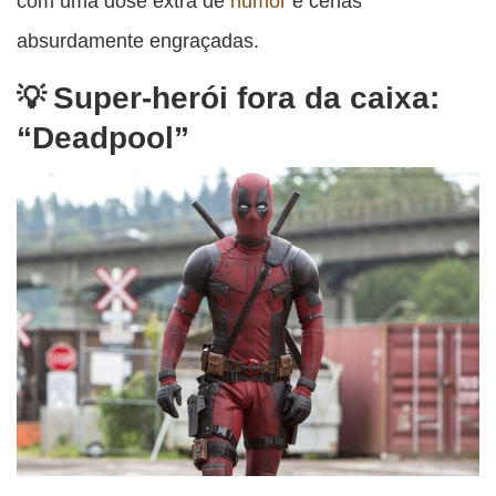
com uma dose extra de
humor
e cenas
absurdamente engraçadas.
Super-herói fora da caixa:
“Deadpool”