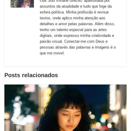
Olá! Sou Viviane Grecilo, apaixonada por
externos
assuntos da atualidade e tudo que foge da
esfera política. Minha profissão é revisar
de
textos, onde aplico minha atenção aos
redes
detalhes e amor pelas palavras. Além disso,
tenho um talento especial para as artes
sociais
digitais, onde expresso minha criatividade e
paixão visual. Conectar-me com Deus e
pessoas através das palavras e imagens é o
que me move!
Posts relacionados