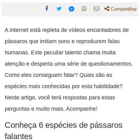
Compartilhar
Compartilhe
Compartilhe
Compartilhe
Compartilhe
Compartilhe
esta
esta
esta
esta
A internet está repleta de vídeos encantadores de
esta
publicação
publicação
publicação
publicação
publicação
pássaros que imitam sons e reproduzem falas
com
com
com
com
com
humanas. Este peculiar talento chama muita
Facebook
Twitter
WhatsApp
Email
Messenger
atenção e desperta uma série de questionamentos.
Como eles conseguem falar? Quais são as
espécies mais conhecidas por esta habilidade?
Neste artigo, você terá respostas para estas
perguntas e muito mais. Acompanhe!
Conheça 6 espécies de pássaros
falantes