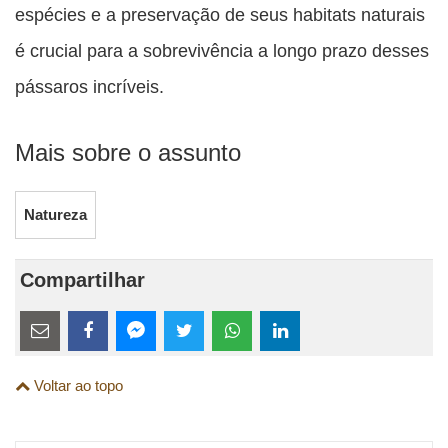
espécies e a preservação de seus habitats naturais
é crucial para a sobrevivência a longo prazo desses
pássaros incríveis.
Mais sobre o assunto
Natureza
Compartilhar
Estes
links
Compartilhe
Compartilhe
Compartilhe
Compartilhe
Compartilhe
Compartilhe
são
Voltar ao topo
esta
esta
esta
esta
esta
esta
para
publicação
publicação
publicação
publicação
publicação
publicação
links