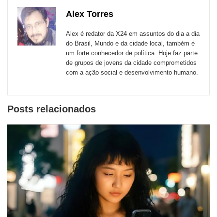
com
com
com
com
com
com
de
Alex Torres
Email
Facebook
Twitter
WhatsApp
LinkedIn
Messenger
sites
Alex é redator da X24 em assuntos do dia a dia
externos
do Brasil, Mundo e da cidade local, também é
um forte conhecedor de política. Hoje faz parte
de
de grupos de jovens da cidade comprometidos
redes
com a ação social e desenvolvimento humano.
sociais
Posts relacionados